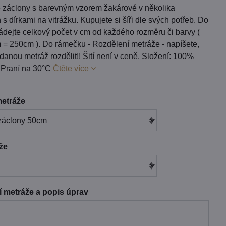
 záclony s barevným vzorem žakárové v několika
s dírkami na vitrážku. Kupujete si šíři dle svých potřeb. Do
ádejte celkový počet v cm od každého rozměru či barvy (
m = 250cm ). Do rámečku - Rozdělení metráže - napíšete,
 danou metráž rozdělit!! Šití není v ceně. Složení: 100%
. Praní na 30°C
Čtěte více
etráže
áže
 metráže a popis úprav