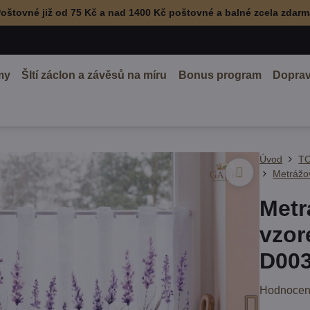
oštovné již od 75 Kč a nad 1400 Kč poštovné a balné zcela zdar
my
ŠItí záclon a závěsů na míru
Bonus program
Doprav
Úvod
TO
Metrážov
Metr
vzor
D003
Hodnocen