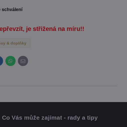
e schválení
epřevzít, je střižená na míru!!
ěsy & doplňky
inkedIn
WhatsApp
E-
mail
Co Vás může zajímat - rady a tipy