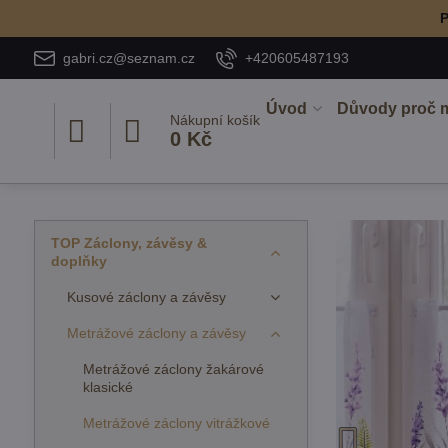
P
gabri.cz@seznam.cz
+420605487193
Úvod
Důvody proč 
Nákupní košík
0 Kč
TOP Záclony, závěsy &
doplňky
Kusové záclony a závěsy
Metrážové záclony a závěsy
Metrážové záclony žakárové
klasické
Metrážové záclony vitrážkové