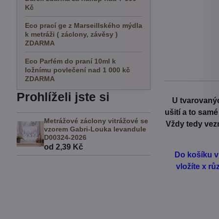
Kč
Eco prací ge z Marseillského mýdla
k metráži ( záclony, závěsy )
ZDARMA
Eco Parfém do praní 10ml k
ložnímu povlečení nad 1 000 kč
ZDARMA
Prohlíželi jste si
U tvarovanýc
ušití a to sam
Metrážové záclony vitrážové se
Vždy tedy vezm
vzorem Gabri-Louka levandule
D00324-2026
od 2,39 Kč
Do košíku v
vložíte x r