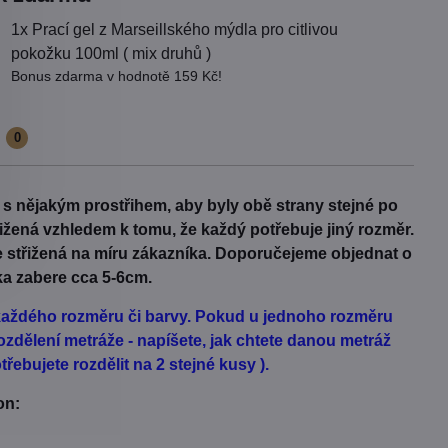
1x Prací gel z Marseillského mýdla pro citlivou
pokožku 100ml ( mix druhů )
Bonus zdarma v hodnotě 159 Kč!
e
0
t s nějakým prostřihem, aby byly obě strany stejné po
třižená vzhledem k tomu, že každý potřebuje jiný rozměr.
Je střižená na míru zákazníka. Doporučejeme objednat o
ka zabere cca 5-6cm.
d každého rozměru či barvy. Pokud u jednoho rozměru
zdělení metráže - napíšete, jak chtete danou metráž
řebujete rozdělit na 2 stejné kusy ).
on: