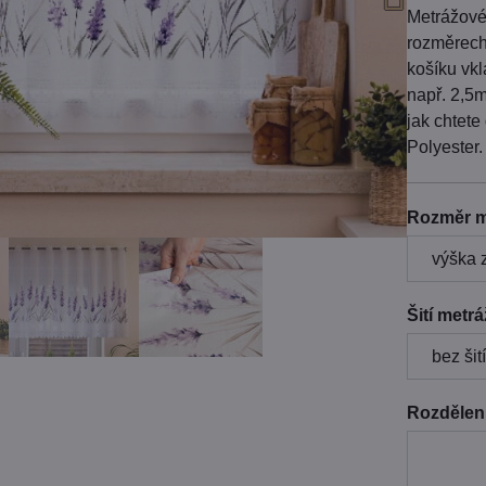
Metrážové
rozměrech 
košíku vkl
např. 2,5
jak chtete
Polyester
Rozměr m
Šití metr
Rozdělení