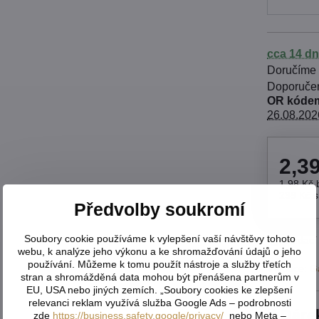
cca 14 dn
Doručíme
OR kódem
26.08.202
2,3
1,98 Kč
239 Kč
Předvolby soukromí
Soubory cookie používáme k vylepšení vaší návštěvy tohoto
Hlídací
webu, k analýze jeho výkonu a ke shromažďování údajů o jeho
používání. Můžeme k tomu použít nástroje a služby třetích
Výrobce:
G
stran a shromážděná data mohou být přenášena partnerům v
EU, USA nebo jiných zemích. „Soubory cookies ke zlepšení
relevanci reklam využívá služba Google Ads – podrobnosti
Dáre
zde
https://business.safety.google/privacy/
nebo Meta –