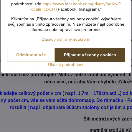
podrobnosti zde
https://www.facebook.com/privacy/policy/?
locale=cz-CR
(Facebook, Instagram)."
Kliknutím na „Přijmout všechny soubory cookie“ vyjadřujete
svůj souhlas s tímto zpracováním. Níže můžete najít podrobné
informace nebo upravit své preference.
Zásady ochrany soukromí
Popis
Recenz
Odmítnout vše
Přijmout všechny cookies
h záclon čí vzororvaných látek ( závěsů ) je potřeba počíta
Ukázat podrobnosti
é platí pro vzor. Nikdy nevíme předem, jak přijde záclona us
ěte více než potřebujete. Metráž nelze vrátit ani vyměnit. 
něco více, než aby Vám chybělo. Zálož
kládejte celkový počet v cm ( např. 1,7m = 170cm atd...) o
ůzný počet cm, vše se vám sčítá dohromady. Do rámečku - Ro
rozdělit ( např. objednáte 800cm záclony což je 8m a pot
Šití metrážových zácl
metr šití stojí 30 Kč