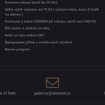
Garance vrácení zboží do 30 dnů
Velký výběr dopravy od 75 Kč ( výdejní místa, boxy či balík
na adresu )
Poštovné a balné ZDARMA při nákupu zboží nad 1400 Kč
Šití záclon a závěsů na míru
Naše on-line reakce 24/7
Nakupujeme přímo u značkových výrobců
Bonus program
o 17 hod​.
gabri​.cz​@seznam​.cz