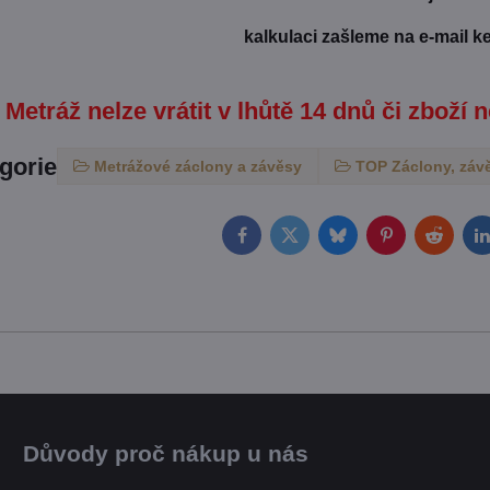
kalkulaci zašleme na e-mail k
Metráž nelze vrátit v lhůtě 14 dnů či zboží n
egorie
Metrážové záclony a závěsy
TOP Záclony, záv
Facebook
Twitter
Bluesky
Pinterest
Reddit
L
Důvody proč nákup u nás