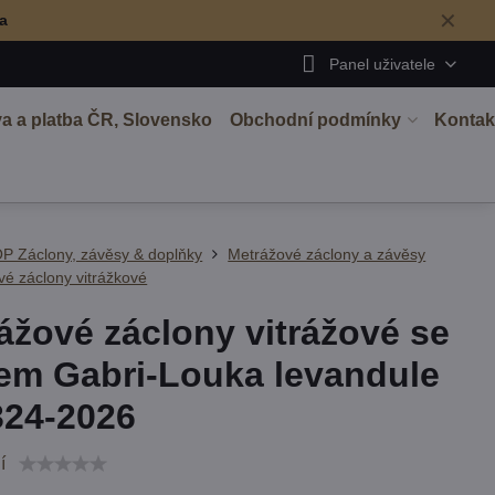
✕
ma
Panel uživatele
a a platba ČR, Slovensko
Obchodní podmínky
Kontak
P Záclony, závěsy & doplňky
Metrážové záclony a závěsy
é záclony vitrážkové
ážové záclony vitrážové se
em Gabri-Louka levandule
24-2026
í