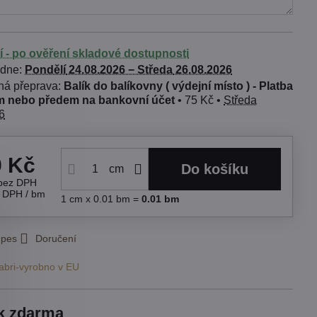
í - po ověření skladové dostupnosti
 dne:
Pondělí
24.08.2026 −
Středa
26.08.2026
Balík do balíkovny ( výdejní místo ) - Platba
 nebo předem na bankovní účet
•
75 Kč
•
Středa
6
9 Kč
Do košíku
cm
bez DPH
s DPH
/ bm
1
cm
x 0.01 bm =
0.01
bm
 pes
Doručení
abri-vyrobno v EU
k zdarma