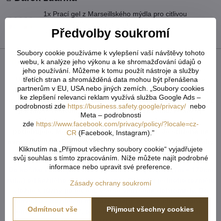
1x Prací gel z Marseillského mýdla pro citlivou
pokožku 100ml ( mix druhů )
Předvolby soukromí
Bonus zdarma v hodnotě 159 Kč!
Soubory cookie používáme k vylepšení vaší návštěvy tohoto
Popis
webu, k analýze jeho výkonu a ke shromažďování údajů o
jeho používání. Můžeme k tomu použít nástroje a služby
U tvarovaných záclon čí vzororvaných látek ( závěsů ) je
třetích stran a shromážděná data mohou být přenášena
partnerům v EU, USA nebo jiných zemích. „Soubory cookies
potřeba počítat s nějakým prostřihem, aby byly obě strany
ke zlepšení relevanci reklam využívá služba Google Ads –
stejné po ušití a to samé platí pro vzor. Nikdy nevíme předem,
podrobnosti zde
https://business.safety.google/privacy/
nebo
jak přijde záclona ustřižená vzhledem k tomu, že každý
Meta – podrobnosti
potřebuje jiný rozměr. Vždy tedy vezměte více než
zde
https://www.facebook.com/privacy/policy/?locale=cz-
potřebujete. Metráž nelze vrátit ani vyměnit. Je střižená na
CR
(Facebook, Instagram)."
míru zákazníka. Doporučejeme objednat o něco více, než aby
Kliknutím na „Přijmout všechny soubory cookie“ vyjadřujete
Vám chybělo. Záložka zabere cca 5-6cm.
svůj souhlas s tímto zpracováním. Níže můžete najít podrobné
informace nebo upravit své preference.
Do košíku vkládejte celkový počet v cm ( např. 1,7m = 170cm
atd...) od každého rozměru či barvy. Pokud u jednoho rozměru
Zásady ochrany soukromí
vložíte x různý počet cm, vše se vám sčítá dohromady. Do
rámečku - Rozdělení metráže - napíšete, jak chtete danou
Odmítnout vše
Přijmout všechny cookies
metráž rozdělit ( např. objednáte 800cm záclony což je 8m a