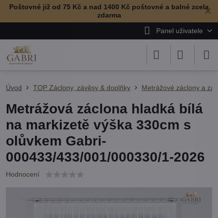
Poštovné již od 75 Kč a nad 1400 Kč poštovné a balné zcela
✕
zdarma
Panel uživatele
Úvod
TOP Záclony, závěsy & doplňky
Metrážové záclony a zá
Metrážová záclona hladká bílá
na markizetě výška 330cm s
olůvkem Gabri-
000433/433/001/000330/1-2026
Hodnocení