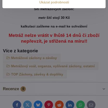
potřebujete rozdělit na 2 stejné kusy ).
Ukázat podrobnosti
Šití metrážových záclon:
metr šití stojí 30 Kč
kalkulaci zašleme na e-mail ke schválení
Metráž nelze vrátit v lhůtě 14 dnů či zboží
nepřevzít, je střižená na míru!!
Více z kategorie
Metrážové záclony a závěsy
Metrážový voál, organza, vyšívané záclony, ostatní
TOP Záclony, závěsy & doplňky
Recenze
0
Facebook
Twitter
Bluesky
Pinterest
Reddit
LinkedIn
WhatsApp
E-