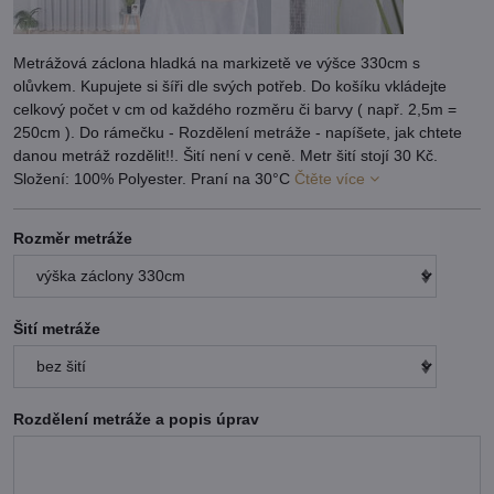
Metrážová záclona hladká na markizetě ve výšce 330cm s
olůvkem. Kupujete si šíři dle svých potřeb. Do košíku vkládejte
celkový počet v cm od každého rozměru či barvy ( např. 2,5m =
250cm ). Do rámečku - Rozdělení metráže - napíšete, jak chtete
danou metráž rozdělit!!. Šití není v ceně. Metr šití stojí 30 Kč.
Složení: 100% Polyester. Praní na 30°C
Čtěte více
Rozměr metráže
Šití metráže
Rozdělení metráže a popis úprav