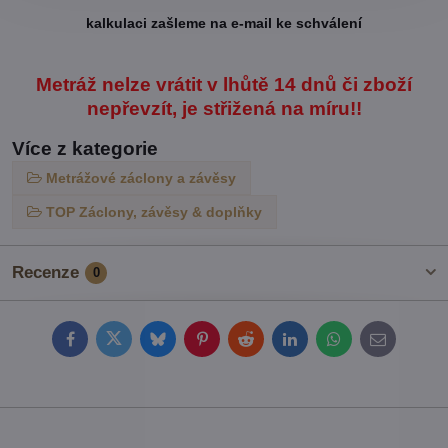
kalkulaci zašleme na e-mail ke schválení
Metráž nelze vrátit v lhůtě 14 dnů či zboží
nepřevzít, je střižená na míru!!
Více z kategorie
Metrážové záclony a závěsy
TOP Záclony, závěsy & doplňky
Recenze
0
Facebook
Twitter
Bluesky
Pinterest
Reddit
LinkedIn
WhatsApp
E-
mail