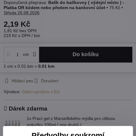
Balík do balíkovny ( výdejní místo ) -
Platba OR kódem nebo předem na bankovní účet
•
75 Kč
•
Středa
26.08.2026
2,19 Kč
1,81 Kč
bez DPH
219 Kč
s DPH
/ bm
Do košíku
cm
1
cm
x 0.01 bm =
0.01
bm
Hlídací pes
Doručení
Výrobce:
Gabri-vyrobno v EU
Dárek zdarma
1x Prací gel z Marseillského mýdla pro citlivou
pokožku 100ml ( mix druhů )
Bonus zdarma v hodnotě 159 Kč!
Předvolby soukromí