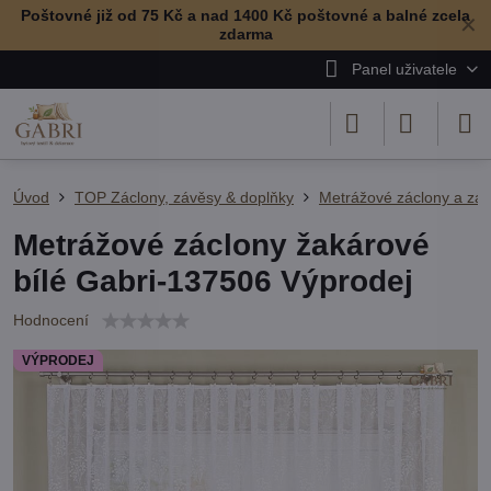
Poštovné již od 75 Kč a nad 1400 Kč poštovné a balné zcela
✕
zdarma
Panel uživatele
Úvod
TOP Záclony, závěsy & doplňky
Metrážové záclony a zá
Metrážové záclony žakárové
bílé Gabri-137506 Výprodej
Hodnocení
VÝPRODEJ