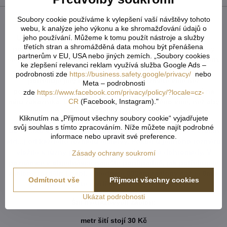
Popis
Soubory cookie používáme k vylepšení vaší návštěvy tohoto
webu, k analýze jeho výkonu a ke shromažďování údajů o
jeho používání. Můžeme k tomu použít nástroje a služby
U tvarovaných záclon čí vzororvaných látek ( závěsů ) je
třetích stran a shromážděná data mohou být přenášena
potřeba počítat s nějakým prostřihem, aby byly obě strany
partnerům v EU, USA nebo jiných zemích. „Soubory cookies
stejné po ušití a to samé platí pro vzor. Nikdy nevíme předem,
ke zlepšení relevanci reklam využívá služba Google Ads –
jak přijde záclona ustřižená vzhledem k tomu, že každý
podrobnosti zde
https://business.safety.google/privacy/
nebo
potřebuje jiný rozměr. Vždy tedy vezměte více než
Meta – podrobnosti
potřebujete. Metráž nelze vrátit ani vyměnit. Je střižená na
zde
https://www.facebook.com/privacy/policy/?locale=cz-
CR
(Facebook, Instagram)."
míru zákazníka. Doporučejeme objednat o něco více, než aby
Vám chybělo.
Kliknutím na „Přijmout všechny soubory cookie“ vyjadřujete
svůj souhlas s tímto zpracováním. Níže můžete najít podrobné
Do košíku vkládejte celkový počet v cm ( např. 1,7m = 170cm
informace nebo upravit své preference.
atd...) od každého rozměru či barvy. Pokud u jednoho rozměru
vložíte x různý počet cm, vše se vám sčítá dohromady. V
Zásady ochrany soukromí
poznámce v objednávce napište popřípadně, jak potřebujete
záclony rozdělit ( např. objednáte 800cm záclony což je 8m a
Odmítnout vše
Přijmout všechny cookies
potřebujete rozdělit na 2 stejné kusy ).
Ukázat podrobnosti
Šití metrážových záclon:
metr šití stojí 30 Kč