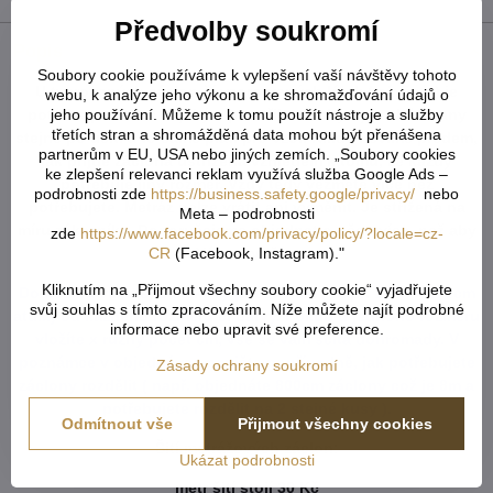
Předvolby soukromí
Popis
Soubory cookie používáme k vylepšení vaší návštěvy tohoto
U tvarovaných záclon čí vzororvaných látek ( závěsů ) je
webu, k analýze jeho výkonu a ke shromažďování údajů o
jeho používání. Můžeme k tomu použít nástroje a služby
potřeba počítat s nějakým prostřihem, aby byly obě strany
třetích stran a shromážděná data mohou být přenášena
stejné po ušití a to samé platí pro vzor. Nikdy nevíme předem,
partnerům v EU, USA nebo jiných zemích. „Soubory cookies
jak přijde záclona ustřižená vzhledem k tomu, že každý
ke zlepšení relevanci reklam využívá služba Google Ads –
potřebuje jiný rozměr. Vždy tedy vezměte více než
podrobnosti zde
https://business.safety.google/privacy/
nebo
potřebujete. Metráž nelze vrátit ani vyměnit. Je střižená na
Meta – podrobnosti
míru zákazníka. Doporučejeme objednat o něco více, než aby
zde
https://www.facebook.com/privacy/policy/?locale=cz-
CR
(Facebook, Instagram)."
Vám chybělo.
Kliknutím na „Přijmout všechny soubory cookie“ vyjadřujete
Do košíku vkládejte celkový počet v cm ( např. 1,7m = 170cm
svůj souhlas s tímto zpracováním. Níže můžete najít podrobné
atd...) od každého rozměru či barvy. Pokud u jednoho rozměru
informace nebo upravit své preference.
vložíte x různý počet cm, vše se vám sčítá dohromady. V
poznámce v objednávce napište popřípadně, jak potřebujete
Zásady ochrany soukromí
záclony rozdělit ( např. objednáte 800cm záclony což je 8m a
potřebujete rozdělit na 2 stejné kusy ).
Odmítnout vše
Přijmout všechny cookies
Šití metrážových záclon:
Ukázat podrobnosti
metr šití stojí 30 Kč