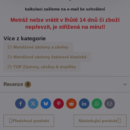
kalkulaci zašleme na e-mail ke schválení
Metráž nelze vrátit v lhůtě 14 dnů či zboží
nepřevzít, je střižená na míru!!
Více z kategorie
Metrážové záclony a závěsy
Metrážové záclony žakárové klasické
TOP Záclony, závěsy & doplňky
Recenze
0
Facebook
Twitter
Bluesky
Pinterest
Reddit
LinkedIn
WhatsApp
E-
mail
Předchozí produkt
Následující produkt