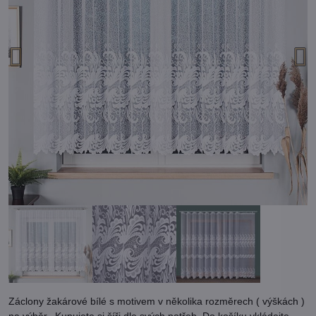
Záclony žakárové bílé s motivem v několika rozměrech ( výškách )