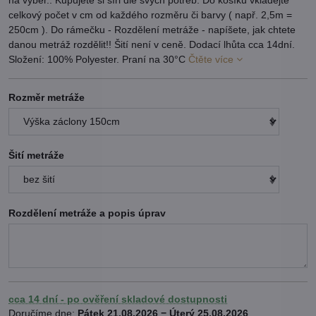
na výběr.. Kupujete si šíři dle svých potřeb. Do košíku vkládejte
celkový počet v cm od každého rozměru či barvy ( např. 2,5m =
250cm ). Do rámečku - Rozdělení metráže - napíšete, jak chtete
danou metráž rozdělit!! Šití není v ceně. Dodací lhůta cca 14dní.
Složení: 100% Polyester. Praní na 30°C
Čtěte více
Rozměr metráže
Šití metráže
Rozdělení metráže a popis úprav
cca 14 dní - po ověření skladové dostupnosti
Doručíme dne:
Pátek
21.08.2026 −
Úterý
25.08.2026