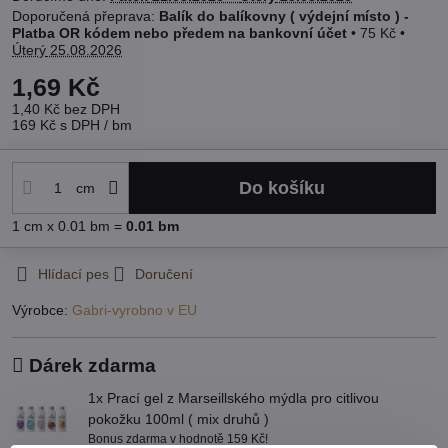
Balík do balíkovny ( výdejní místo ) -
Platba OR kódem nebo předem na bankovní účet
•
75 Kč
•
Úterý
25.08.2026
1,69 Kč
1,40 Kč
bez DPH
169 Kč
s DPH
/ bm
Do košíku
cm
1
cm
x 0.01 bm =
0.01
bm
Hlídací pes
Doručení
Výrobce:
Gabri-vyrobno v EU
Dárek zdarma
1x Prací gel z Marseillského mýdla pro citlivou
pokožku 100ml ( mix druhů )
Bonus zdarma v hodnotě 159 Kč!