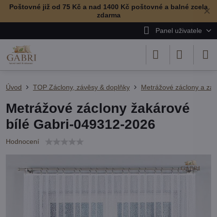
Poštovné již od 75 Kč a nad 1400 Kč poštovné a balné zcela
✕
zdarma
Panel uživatele
Úvod
TOP Záclony, závěsy & doplňky
Metrážové záclony a zá
Metrážové záclony žakárové
bílé Gabri-049312-2026
Hodnocení