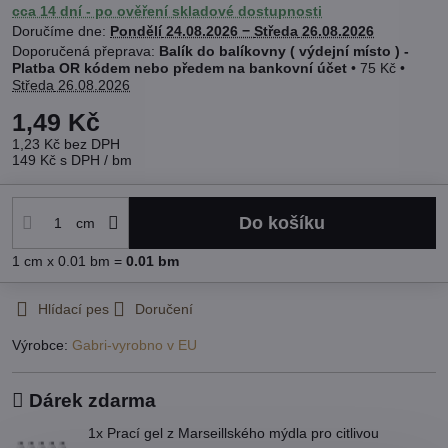
cca 14 dní - po ověření skladové dostupnosti
Doručíme dne:
Pondělí
24.08.2026 −
Středa
26.08.2026
Balík do balíkovny ( výdejní místo ) -
Platba OR kódem nebo předem na bankovní účet
•
75 Kč
•
Středa
26.08.2026
1,49 Kč
1,23 Kč
bez DPH
149 Kč
s DPH
/ bm
Do košíku
cm
1
cm
x 0.01 bm =
0.01
bm
Hlídací pes
Doručení
Výrobce:
Gabri-vyrobno v EU
Dárek zdarma
1x Prací gel z Marseillského mýdla pro citlivou