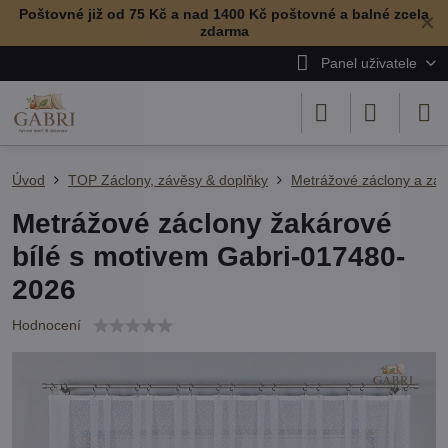
Poštovné již od 75 Kč a nad 1400 Kč poštovné a balné zcela
✕
zdarma
Panel uživatele
Úvod
TOP Záclony, závěsy & doplňky
Metrážové záclony a zá
Metrážové záclony žakárové
bílé s motivem Gabri-017480-
2026
Hodnocení