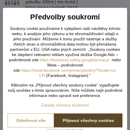
pokožku 100ml ( mix druhů )
Bonus zdarma v hodnotě 159 Kč!
Předvolby soukromí
Popis
Soubory cookie používáme k vylepšení vaší návštěvy tohoto
webu, k analýze jeho výkonu a ke shromažďování údajů o
U tvarovaných záclon čí vzororvaných látek ( závěsů ) je
jeho používání. Můžeme k tomu použít nástroje a služby
potřeba počítat s nějakým prostřihem, aby byly obě strany
třetích stran a shromážděná data mohou být přenášena
stejné po ušití a to samé platí pro vzor. Nikdy nevíme předem,
partnerům v EU, USA nebo jiných zemích. „Soubory cookies
jak přijde záclona ustřižená vzhledem k tomu, že každý
ke zlepšení relevanci reklam využívá služba Google Ads –
potřebuje jiný rozměr. Vždy tedy vezměte více než
podrobnosti zde
https://business.safety.google/privacy/
nebo
potřebujete. Metráž nelze vrátit ani vyměnit. Je střižená na
Meta – podrobnosti
zde
https://www.facebook.com/privacy/policy/?locale=cz-
míru zákazníka. Doporučejeme objednat o něco více, než aby
CR
(Facebook, Instagram)."
Vám chybělo.
Kliknutím na „Přijmout všechny soubory cookie“ vyjadřujete
Do košíku vkládejte celkový počet v cm ( např. 1,7m = 170cm
svůj souhlas s tímto zpracováním. Níže můžete najít podrobné
atd...) od každého rozměru či barvy. Pokud u jednoho rozměru
informace nebo upravit své preference.
vložíte x různý počet cm, vše se vám sčítá dohromady. V
Zásady ochrany soukromí
poznámce v objednávce napište popřípadně, jak potřebujete
záclony rozdělit ( např. objednáte 800cm záclony což je 8m a
potřebujete rozdělit na 2 stejné kusy ).
Odmítnout vše
Přijmout všechny cookies
Šití metrážových záclon:
Ukázat podrobnosti