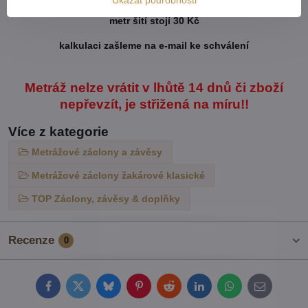
metr šití stojí 30 Kč
kalkulaci zašleme na e-mail ke schválení
Metráž nelze vrátit v lhůtě 14 dnů či zboží
nepřevzít, je střižená na míru!!
Více z kategorie
Metrážové záclony a závěsy
Metrážové záclony žakárové klasické
TOP Záclony, závěsy & doplňky
Recenze
0
Facebook
Twitter
Bluesky
Pinterest
Reddit
LinkedIn
WhatsApp
E-
mail