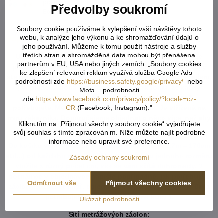
pokožku 100ml ( mix druhů )
Předvolby soukromí
Bonus zdarma v hodnotě 159 Kč!
Soubory cookie používáme k vylepšení vaší návštěvy tohoto
webu, k analýze jeho výkonu a ke shromažďování údajů o
Popis
jeho používání. Můžeme k tomu použít nástroje a služby
třetích stran a shromážděná data mohou být přenášena
U tvarovaných záclon čí vzororvaných látek ( závěsů ) je
partnerům v EU, USA nebo jiných zemích. „Soubory cookies
potřeba počítat s nějakým prostřihem, aby byly obě strany
ke zlepšení relevanci reklam využívá služba Google Ads –
stejné po ušití a to samé platí pro vzor. Nikdy nevíme předem,
podrobnosti zde
https://business.safety.google/privacy/
nebo
jak přijde záclona ustřižená vzhledem k tomu, že každý
Meta – podrobnosti
potřebuje jiný rozměr. Vždy tedy vezměte více než
zde
https://www.facebook.com/privacy/policy/?locale=cz-
CR
(Facebook, Instagram)."
potřebujete. Metráž nelze vrátit ani vyměnit. Je střižená na
míru zákazníka. Doporučejeme objednat o něco více, než aby
Kliknutím na „Přijmout všechny soubory cookie“ vyjadřujete
Vám chybělo.
svůj souhlas s tímto zpracováním. Níže můžete najít podrobné
informace nebo upravit své preference.
Do košíku vkládejte celkový počet v cm ( např. 1,7m = 170cm
atd...) od každého rozměru či barvy. Pokud u jednoho rozměru
Zásady ochrany soukromí
vložíte x různý počet cm, vše se vám sčítá dohromady. V
poznámce v objednávce napište popřípadně, jak potřebujete
Odmítnout vše
Přijmout všechny cookies
záclony rozdělit ( např. objednáte 800cm záclony což je 8m a
potřebujete rozdělit na 2 stejné kusy ).
Ukázat podrobnosti
Šití metrážových záclon: