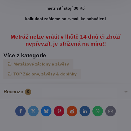
metr šití stojí 30 Kč
kalkulaci zašleme na e-mail ke schválení
Metráž nelze vrátit v lhůtě 14 dnů či zboží
nepřevzít, je střižená na míru!!
Více z kategorie
Metrážové záclony a závěsy
TOP Záclony, závěsy & doplňky
Recenze
0
Facebook
Twitter
Bluesky
Pinterest
Reddit
LinkedIn
WhatsApp
E-
mail