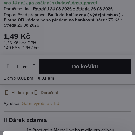
cca 14 dní - po ověření skladové dostupnosti
Doručíme dne:
Pondělí
24.08.2026 −
Středa
26.08.2026
Balík do balíkovny ( výdejní místo ) -
Platba OR kódem nebo předem na bankovní účet
•
75 Kč
•
Středa
26.08.2026
1,49 Kč
1,23 Kč
bez DPH
149 Kč
s DPH
/ bm
Do košíku
cm
1
cm
x 0.01 bm =
0.01
bm
Hlídací pes
Doručení
Výrobce:
Gabri-vyrobno v EU
Dárek zdarma
1x Prací gel z Marseillského mýdla pro citlivou