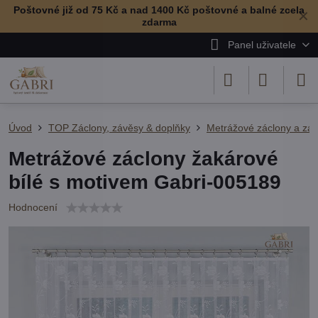
Poštovné již od 75 Kč a nad 1400 Kč poštovné a balné zcela
✕
zdarma
Panel uživatele
Úvod
TOP Záclony, závěsy & doplňky
Metrážové záclony a zá
Metrážové záclony žakárové
bílé s motivem Gabri-005189
Hodnocení