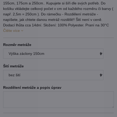
155cm, 175cm a 250cm.. Kupujete si šíři dle svých potřeb. Do
košíku vkládejte celkový počet v cm od každého rozměru či barvy (
např. 2,5m = 250cm ). Do rámečku - Rozdělení metráže -
napíšete, jak chtete danou metráž rozdělit!! Šití není v ceně.
Dodací lhůta cca 14dní. Složení: 100% Polyester. Praní na 30°C
Čtěte více
Rozměr metráže
Šití metráže
Rozdělení metráže a popis úprav