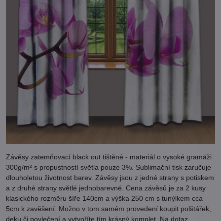
Závěsy zatemňovací black out tištěné - materiál o vysoké gramáži
300g/m² s propustností světla pouze 3%. Sublimační tisk zaručuje
dlouholetou životnost barev. Závěsy jsou z jedné strany s potiskem
a z druhé strany světlé jednobarevné. Cena závěsů je za 2 kusy
klasického rozměru šíře 140cm a výška 250 cm s tunýlkem cca
5cm k zavěšení. Možno v tom samém provedení koupit polštářek,
deku či povlečení a vytvoříte tím krásný komplet. Na dotaz