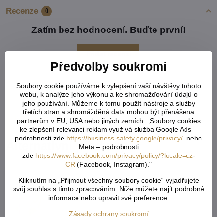
Recenze
0
Zatím bez hodnocení. Buďte první!
Přidat recenzi
Předvolby soukromí
Soubory cookie používáme k vylepšení vaší návštěvy tohoto
Facebook
Twitter
Bluesky
Pinterest
Reddit
LinkedIn
WhatsApp
E-
webu, k analýze jeho výkonu a ke shromažďování údajů o
mail
jeho používání. Můžeme k tomu použít nástroje a služby
třetích stran a shromážděná data mohou být přenášena
Předchozí produkt
Následující produkt
partnerům v EU, USA nebo jiných zemích. „Soubory cookies
ke zlepšení relevanci reklam využívá služba Google Ads –
podrobnosti zde
https://business.safety.google/privacy/
nebo
Alternativní produkty
Meta – podrobnosti
zde
https://www.facebook.com/privacy/policy/?locale=cz-
CR
(Facebook, Instagram)."
Kliknutím na „Přijmout všechny soubory cookie“ vyjadřujete
svůj souhlas s tímto zpracováním. Níže můžete najít podrobné
informace nebo upravit své preference.
Zásady ochrany soukromí