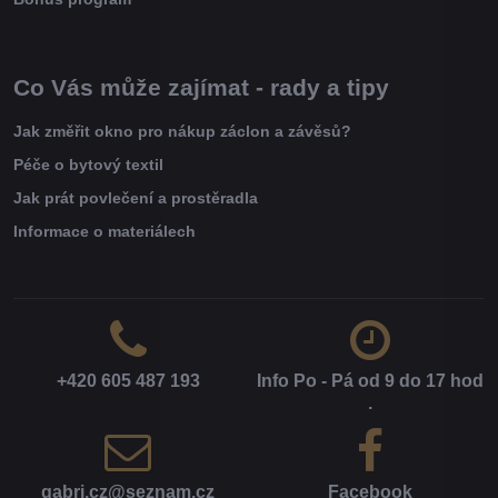
Co Vás může zajímat - rady a tipy
Jak změřit okno pro nákup záclon a závěsů?
Péče o bytový textil
Jak prát povlečení a prostěradla
Informace o materiálech
+420 605 487 193
Info Po - Pá od 9 do 17 hod​
.
gabri​.cz​@seznam​.cz
Facebook