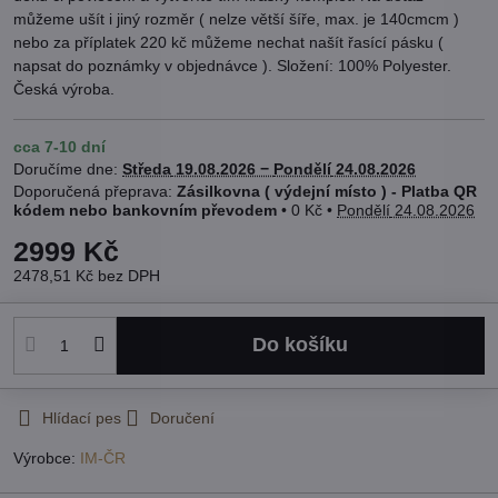
můžeme ušít i jiný rozměr ( nelze větší šíře, max. je 140cmcm )
nebo za příplatek 220 kč můžeme nechat našít řasící pásku (
napsat do poznámky v objednávce ). Složení: 100% Polyester.
Česká výroba.
cca 7-10 dní
Doručíme dne:
Středa
19.08.2026 −
Pondělí
24.08.2026
Zásilkovna ( výdejní místo ) - Platba QR
kódem nebo bankovním převodem
•
0 Kč
•
Pondělí
24.08.2026
2999 Kč
2478,51 Kč
bez DPH
Do košíku
Hlídací pes
Doručení
Výrobce:
IM-ČR