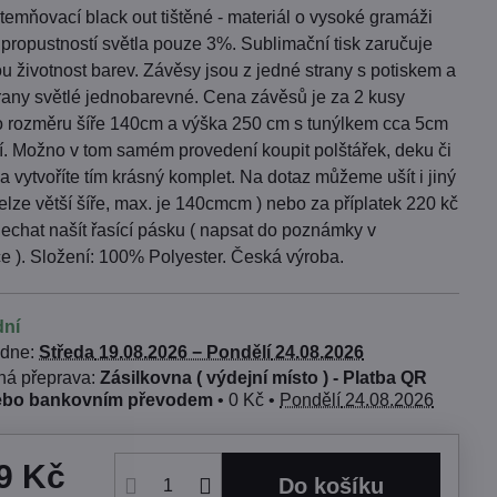
emňovací black out tištěné - materiál o vysoké gramáži
propustností světla pouze 3%. Sublimační tisk zaručuje
u životnost barev. Závěsy jsou z jedné strany s potiskem a
trany světlé jednobarevné. Cena závěsů je za 2 kusy
o rozměru šíře 140cm a výška 250 cm s tunýlkem cca 5cm
í. Možno v tom samém provedení koupit polštářek, deku či
a vytvoříte tím krásný komplet. Na dotaz můžeme ušít i jiný
elze větší šíře, max. je 140cmcm ) nebo za příplatek 220 kč
chat našít řasící pásku ( napsat do poznámky v
e ). Složení: 100% Polyester. Česká výroba.
dní
 dne:
Středa
19.08.2026 −
Pondělí
24.08.2026
Zásilkovna ( výdejní místo ) - Platba QR
ebo bankovním převodem
•
0 Kč
•
Pondělí
24.08.2026
9 Kč
Do košíku