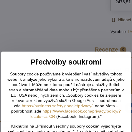
2478,51
Hlídací
Výrobce:
I
Recenze
0
Předvolby soukromí
Zatím bez hodnocení. Bu
Soubory cookie používáme k vylepšení vaší návštěvy tohoto
webu, k analýze jeho výkonu a ke shromažďování údajů o jeho
používání. Můžeme k tomu použít nástroje a služby třetích
Přidat recenzi
stran a shromážděná data mohou být přenášena partnerům v
EU, USA nebo jiných zemích. „Soubory cookies ke zlepšení
relevanci reklam využívá služba Google Ads – podrobnosti
zde
https://business.safety.google/privacy/
nebo Meta –
Facebook
Twitter
Bluesky
Pinterest
Reddit
L
podrobnosti zde
https://www.facebook.com/privacy/policy/?
locale=cz-CR
(Facebook, Instagram)."
Kliknutím na „Přijmout všechny soubory cookie“ vyjadřujete
 produkt
svůj souhlas s tímto zpracováním. Níže můžete najít podrobné