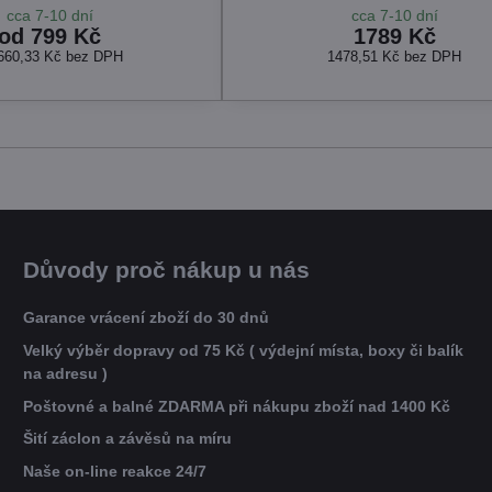
cca 7-10 dní
cca 7-10 dní
od 799 Kč
1789 Kč
660,33 Kč
bez DPH
1478,51 Kč
bez DPH
Důvody proč nákup u nás
Garance vrácení zboží do 30 dnů
Velký výběr dopravy od 75 Kč ( výdejní místa, boxy či balík
na adresu )
Poštovné a balné ZDARMA při nákupu zboží nad 1400 Kč
Šití záclon a závěsů na míru
Naše on-line reakce 24/7