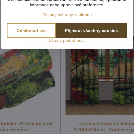
informace nebo upravit své preference.
Zásady ochrany soukromí
ivní produkty
Odmítnout vše
Přijmout všechny cookies
Ukázat podrobnosti
otodeka - Podzimní park
Závěsy dekorační tištěn
více rozměrů
2x140x250cm - Podzimní p