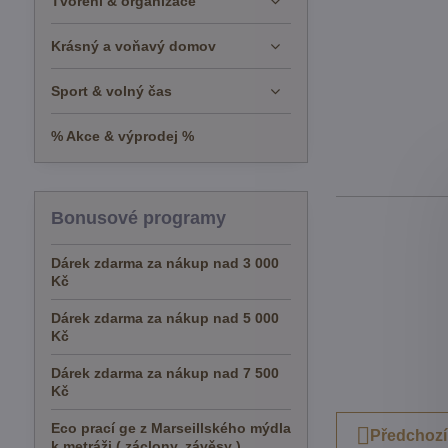
Tvoření & organizace
Krásný a voňavý domov
Sport & volný čas
% Akce & výprodej %
Bonusové programy
Dárek zdarma za nákup nad 3 000
Kč
Dárek zdarma za nákup nad 5 000
Kč
Dárek zdarma za nákup nad 7 500
Kč
Eco prací ge z Marseillského mýdla
Předchozí
k metráži ( záclony, závěsy )