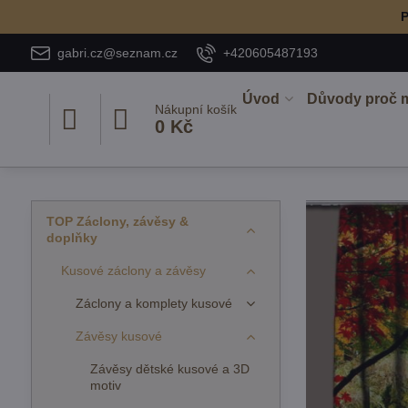
P
gabri.cz@seznam.cz
+420605487193
Úvod
Důvody proč 
Nákupní košík
0 Kč
TOP Záclony, závěsy &
doplňky
Kusové záclony a závěsy
Záclony a komplety kusové
Závěsy kusové
Závěsy dětské kusové a 3D
motiv