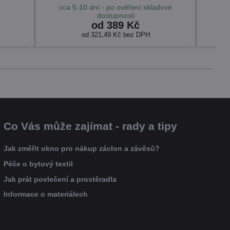
cca 5-10 dní - po ověření skladové
dostupnosti
od 389 Kč
od 321,49 Kč
bez DPH
Co Vás může zajímat - rady a tipy
Jak změřit okno pro nákup záclon a závěsů?
Péče o bytový textil
Jak prát povlečení a prostěradla
Informace o materiálech