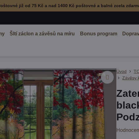
oštovné již od 75 Kč a nad 1400 Kč poštovné a balné zcela zdar
my
ŠItí záclon a závěsů na míru
Bonus program
Doprav
Úvod
TO
Závěsy 
Zate
blac
Podz
Hodnocen