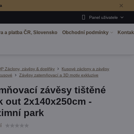
✕
ma
Panel uživatele
a a platba ČR, Slovensko
Obchodní podmínky
Kontak
P Záclony, závěsy & doplňky
Kusové záclony a závěsy
kusové
Závěsy zatemňovací a 3D motiv exkluzive
mňovací závěsy tištěné
k out 2x140x250cm -
imní park
í