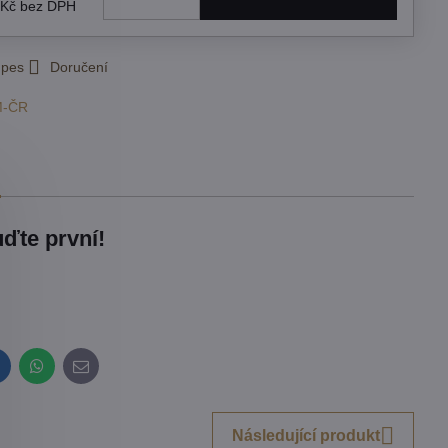
 Kč
bez DPH
 pes
Doručení
M-ČR
ďte první!
inkedIn
WhatsApp
E-
mail
Následující produkt