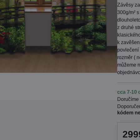
Závěsy zat
300g/m² s 
dlouholeto
z druhé s
klasickéh
k zavěšen
povlečení 
rozměr ( n
můžeme ne
objednávc
cca 7-10 
Doručíme
kódem n
299