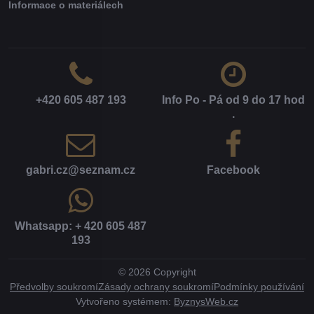
Informace o materiálech
+420 605 487 193
Info Po - Pá od 9 do 17 hod​
.
gabri​.cz​@seznam​.cz
Facebook
Whatsapp: + 420 605 487
193
©
2026
Copyright
Předvolby soukromí
Zásady ochrany soukromí
Podmínky používání
Vytvořeno systémem:
ByznysWeb.cz