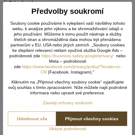
Dárek zdarma
Předvolby soukromí
1x Prací gel z Marseillského mýdla pro citlivou
pokožku 100ml ( mix druhů )
Soubory cookie používáme k vylepšení vaší návštěvy tohoto
Bonus zdarma v hodnotě 159 Kč!
webu, k analýze jeho výkonu a ke shromažďování údajů o
jeho používání. Můžeme k tomu použít nástroje a služby
třetích stran a shromážděná data mohou být přenášena
Popis
partnerům v EU, USA nebo jiných zemích. „Soubory cookies
ke zlepšení relevanci reklam využívá služba Google Ads –
U tvarovaných záclon čí vzororvaných látek ( závěsů ) je
podrobnosti zde
https://business.safety.google/privacy/
nebo
potřeba počítat s nějakým prostřihem, aby byly obě strany
Meta – podrobnosti
stejné po ušití a to samé platí pro vzor. Nikdy nevíme předem,
zde
https://www.facebook.com/privacy/policy/?locale=cz-
CR
(Facebook, Instagram)."
jak přijde záclona ustřižená vzhledem k tomu, že každý
potřebuje jiný rozměr. Vždy tedy vezměte více než
Kliknutím na „Přijmout všechny soubory cookie“ vyjadřujete
potřebujete. Metráž nelze vrátit ani vyměnit. Je střižená na
svůj souhlas s tímto zpracováním. Níže můžete najít podrobné
míru zákazníka. Doporučejeme objednat o něco více, než aby
informace nebo upravit své preference.
Vám chybělo. Záložka zabere cca 5-6cm.
Zásady ochrany soukromí
Do košíku vkládejte celkový počet v cm ( např. 1,7m = 170cm
atd...) od každého rozměru či barvy. Pokud u jednoho rozměru
Odmítnout vše
Přijmout všechny cookies
vložíte x různý počet cm, vše se vám sčítá dohromady. Do
rámečku - Rozdělení metráže - napíšete, jak chtete danou
Ukázat podrobnosti
metráž rozdělit ( např. objednáte 800cm záclony což je 8m a