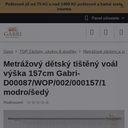
Poštovné již od 75 Kč a nad 1400 Kč poštovné a balné zcela
✕
zdarma
Panel uživatele
Úvod
TOP Záclony, závěsy & doplňky
Metrážové záclony a zá
Metrážový dětský tištěný voál
výška 157cm Gabri-
D00087/WOP/002/000157/1
modro/šedý
Hodnocení