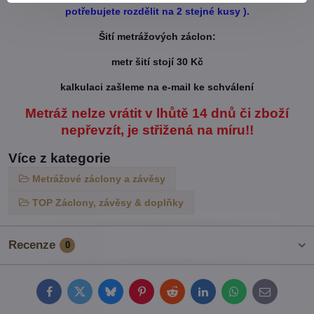
potřebujete rozdělit na 2 stejné kusy ).
Šití metrážových záclon:
metr šití stojí 30 Kč
kalkulaci zašleme na e-mail ke schválení
Metráž nelze vrátit v lhůtě 14 dnů či zboží
nepřevzít, je střižená na míru!!
Více z kategorie
Metrážové záclony a závěsy
TOP Záclony, závěsy & doplňky
Recenze
0
Facebook
Twitter
Bluesky
Pinterest
Reddit
LinkedIn
WhatsApp
E-
mail