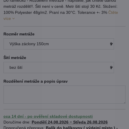
Do rámečku - Rozdělení metráže - napíšete, jak chtete danou
metráž rozdělit!!. Šití není v ceně. Metr šití stojí 30 Kč. Složení:
100% Polyester 48g/m2. Praní na 30°C. Tolerance +- 3%
Čtěte
více
Rozměr metráže
Šití metráže
Rozdělení metráže a popis úprav
cca 14 dní - po ověření skladové dostupnosti
Doručíme dne:
Pondělí
24.08.2026 −
Středa
26.08.2026
Balík do balíkovny ( výdejní místo ) -