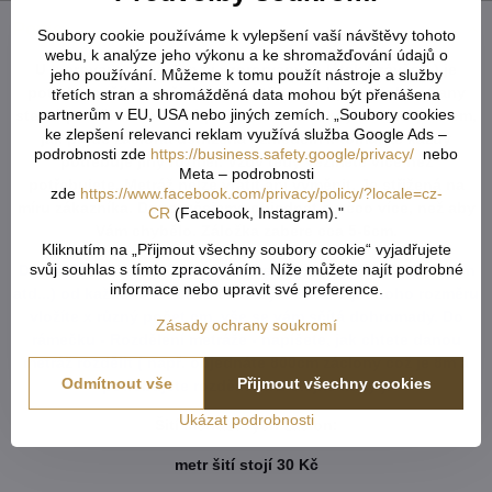
Popis
Soubory cookie používáme k vylepšení vaší návštěvy tohoto
webu, k analýze jeho výkonu a ke shromažďování údajů o
U tvarovaných záclon čí vzororvaných látek ( závěsů ) je
jeho používání. Můžeme k tomu použít nástroje a služby
potřeba počítat s nějakým prostřihem, aby byly obě strany
třetích stran a shromážděná data mohou být přenášena
partnerům v EU, USA nebo jiných zemích. „Soubory cookies
stejné po ušití a to samé platí pro vzor. Nikdy nevíme předem,
ke zlepšení relevanci reklam využívá služba Google Ads –
jak přijde záclona ustřižená vzhledem k tomu, že každý
podrobnosti zde
https://business.safety.google/privacy/
nebo
potřebuje jiný rozměr. Vždy tedy vezměte více než
Meta – podrobnosti
potřebujete. Metráž nelze vrátit ani vyměnit. Je střižená na
zde
https://www.facebook.com/privacy/policy/?locale=cz-
míru zákazníka. Doporučejeme objednat o něco více, než aby
CR
(Facebook, Instagram)."
Vám chybělo. Záložka zabere cca 5-6cm.
Kliknutím na „Přijmout všechny soubory cookie“ vyjadřujete
svůj souhlas s tímto zpracováním. Níže můžete najít podrobné
Do košíku vkládejte celkový počet v cm ( např. 1,7m = 170cm
informace nebo upravit své preference.
atd...) od každého rozměru či barvy. Pokud u jednoho rozměru
vložíte x různý počet cm, vše se vám sčítá dohromady. Do
Zásady ochrany soukromí
rámečku - Rozdělení metráže - napíšete, jak chtete danou
metráž rozdělit ( např. objednáte 800cm záclony což je 8m a
Odmítnout vše
Přijmout všechny cookies
potřebujete rozdělit na 2 stejné kusy ).
Ukázat podrobnosti
Šití metrážových záclon:
metr šití stojí 30 Kč