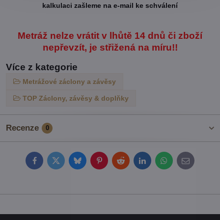
kalkulaci zašleme na e-mail ke schválení
Metráž nelze vrátit v lhůtě 14 dnů či zboží
nepřevzít, je střižená na míru!!
Více z kategorie
Metrážové záclony a závěsy
TOP Záclony, závěsy & doplňky
Recenze
0
Facebook
Twitter
Bluesky
Pinterest
Reddit
LinkedIn
WhatsApp
E-
mail