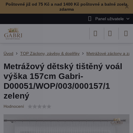
Poštovné již od 75 Kč a nad 1400 Kč poštovné a balné zcela
✕
zdarma
Panel uživatele
Úvod
TOP Záclony, závěsy & doplňky
Metrážové záclony a zá
Metrážový dětský tištěný voál
výška 157cm Gabri-
D00051/WOP/003/000157/1
zelený
Hodnocení