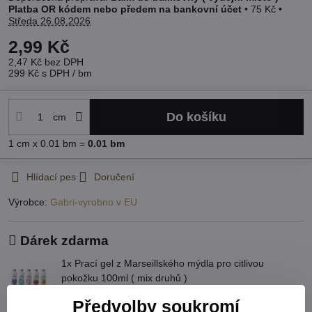
Platba OR kódem nebo předem na bankovní účet
•
75 Kč
•
Středa
26.08.2026
2,99 Kč
2,47 Kč
bez DPH
299 Kč
s DPH
/ bm
Do košíku
cm
1
cm
x 0.01 bm =
0.01
bm
Hlídací pes
Doručení
Výrobce:
Gabri-vyrobno v EU
Dárek zdarma
1x Prací gel z Marseillského mýdla pro citlivou
pokožku 100ml ( mix druhů )
Bonus zdarma v hodnotě 159 Kč!
Předvolby soukromí