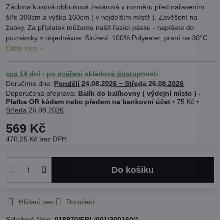
Záclona kusová oblouková žakárová v rozměru před nařasením
šíře 300cm a výška 160cm ( v nejdelším místě ). Zavěšení na
žabky. Za příplatek můžeme našít řasící pásku - napíšete do
poznámky v objednávce. Složení: 100% Polyester, praní na 30°C.
Čtěte více
cca 14 dní - po ověření skladové dostupnosti
Doručíme dne:
Pondělí
24.08.2026 −
Středa
26.08.2026
Balík do balíkovny ( výdejní místo ) -
Platba OR kódem nebo předem na bankovní účet
•
75 Kč
•
Středa
26.08.2026
569 Kč
470,25 Kč
bez DPH
Do košíku
Hlídací pes
Doručení
Skladové číslo:
018970/FBL/001/300160/1