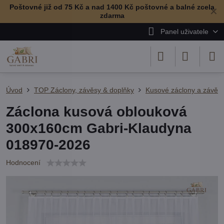
Poštovné již od 75 Kč a nad 1400 Kč poštovné a balné zcela
✕
zdarma
Panel uživatele
Úvod
TOP Záclony, závěsy & doplňky
Kusové záclony a závěs
Záclona kusová oblouková
300x160cm Gabri-Klaudyna
018970-2026
Hodnocení