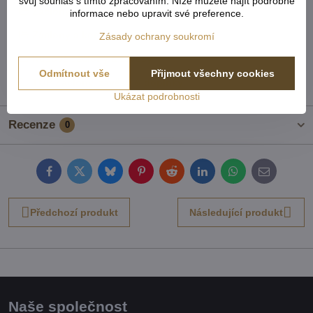
svůj souhlas s tímto zpracováním. Níže můžete najít podrobné
Záclony a komplety kusové
informace nebo upravit své preference.
Záclony a komplety universální krátké
Zásady ochrany soukromí
Kusové záclony a závěsy
Odmítnout vše
Přijmout všechny cookies
TOP Záclony, závěsy & doplňky
Ukázat podrobnosti
Recenze
0
Facebook
Twitter
Bluesky
Pinterest
Reddit
LinkedIn
WhatsApp
E-
mail
Předchozí produkt
Následující produkt
Naše společnost