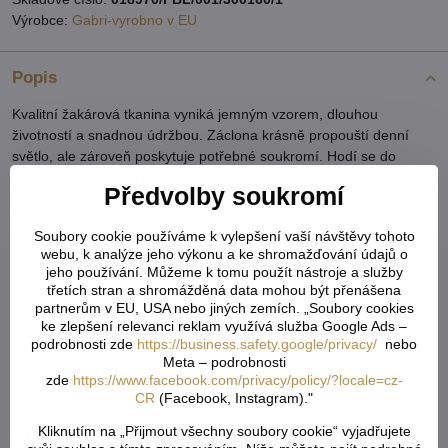
Výrobce:
Gabri-vyrobno v EU
Popis
Kvalitní žakárová tkanina vyniká jemným vzorem, dlouhou
životností a snadnou údržbou. Záclona krásně propouští denní
světlo, ale zároveň poskytuje potřebné soukromí. Hodí se do
kuchyně, obývacího pokoje, ložnice i jídelny.
Předvolby soukromí
Hlavní vlastnosti:
Soubory cookie používáme k vylepšení vaší návštěvy tohoto
kusová záclona – připravená k okamžitému zavěšení
webu, k analýze jeho výkonu a ke shromažďování údajů o
obloukové zakončení pro elegantní vzhled
jeho používání. Můžeme k tomu použít nástroje a služby
třetích stran a shromážděná data mohou být přenášena
kvalitní žakárový materiál
partnerům v EU, USA nebo jiných zemích. „Soubory cookies
jemný dekorativní vzor
ke zlepšení relevanci reklam využívá služba Google Ads –
dobře propouští světlo, zachovává soukromí
podrobnosti zde
https://business.safety.google/privacy/
nebo
snadná údržba, dlouhá životnost
Meta – podrobnosti
Záclona je vhodná jak do klasických, tak moderních interiérů a
zde
https://www.facebook.com/privacy/policy/?locale=cz-
skvěle doplní každý domov.
CR
(Facebook, Instagram)."
Kliknutím na „Přijmout všechny soubory cookie“ vyjadřujete
Více z kategorie