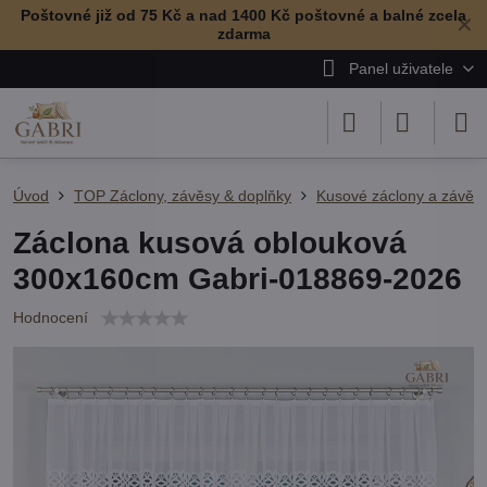
Poštovné již od 75 Kč a nad 1400 Kč poštovné a balné zcela
✕
zdarma
Panel uživatele
Úvod
TOP Záclony, závěsy & doplňky
Kusové záclony a závěs
Záclona kusová oblouková
300x160cm Gabri-018869-2026
Hodnocení