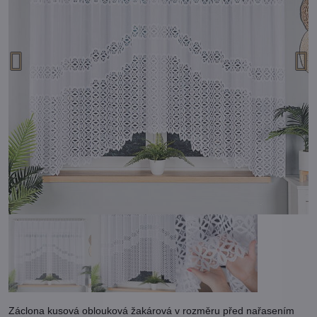
Záclona kusová oblouková žakárová v rozměru před nařasením