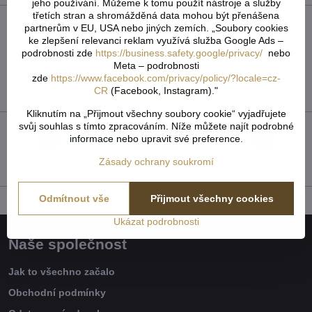
jeho používání. Můžeme k tomu použít nástroje a služby
třetích stran a shromážděná data mohou být přenášena
Recenze
0
partnerům v EU, USA nebo jiných zemích. „Soubory cookies
ke zlepšení relevanci reklam využívá služba Google Ads –
Zatím bez hodnocení. Buďte první!
podrobnosti zde
https://business.safety.google/privacy/
nebo
Meta – podrobnosti
zde
https://www.facebook.com/privacy/policy/?locale=cz-
Přidat recenzi
CR
(Facebook, Instagram)."
Kliknutím na „Přijmout všechny soubory cookie“ vyjadřujete
svůj souhlas s tímto zpracováním. Níže můžete najít podrobné
informace nebo upravit své preference.
Facebook
Twitter
Bluesky
Pinterest
Reddit
LinkedIn
WhatsApp
E-
mail
Zásady ochrany soukromí
Odmítnout vše
Přijmout všechny cookies
Ukázat podrobnosti
Naše společnost
Jak to všechno začalo
Obchodní podmínky