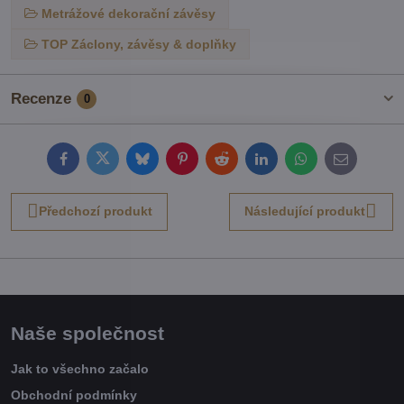
Metrážové dekorační závěsy
TOP Záclony, závěsy & doplňky
Recenze
0
Facebook
Twitter
Bluesky
Pinterest
Reddit
LinkedIn
WhatsApp
E-
mail
Předchozí produkt
Následující produkt
Naše společnost
Jak to všechno začalo
Obchodní podmínky