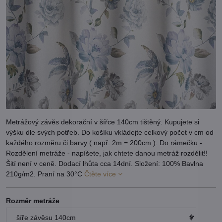
Metrážový závěs dekorační v šířce 140cm tištěný. Kupujete si
výšku dle svých potřeb. Do košíku vkládejte celkový počet v cm od
každého rozměru či barvy ( např. 2m = 200cm ). Do rámečku -
Rozdělení metráže - napíšete, jak chtete danou metráž rozdělit!!
Šití není v ceně. Dodací lhůta cca 14dní. Složení: 100% Bavlna
210g/m2. Praní na 30°C
Čtěte více
Rozměr metráže