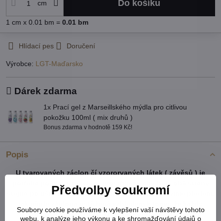
Do košíku
cm
1
cm
x 0.01 bm =
0.01
bm
Hlídací pes
Doručení
Výrobce:
LGT-Maďarsko
Dárek zdarma
1x Prací gel z Marseillského mýdla pro citlivou
pokožku 100ml ( mix druhů )
Bonus zdarma v hodnotě 159 Kč!
Popis
U tvarovaných záclon čí vzororvaných látek ( závěsů ) je
potřeba počítat s nějakým prostřihem, aby byly obě strany
Předvolby soukromí
stejné po ušití a to samé platí pro vzor. Nikdy nevíme předem,
jak přijde záclona ustřižená vzhledem k tomu, že každý
Soubory cookie používáme k vylepšení vaší návštěvy tohoto
potřebuje jiný rozměr. Vždy tedy vezměte více než
webu, k analýze jeho výkonu a ke shromažďování údajů o