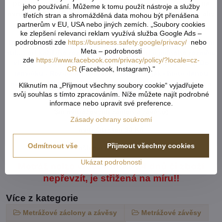
potřebujete. Metráž nelze vrátit ani vyměnit. Je střižená na
jeho používání. Můžeme k tomu použít nástroje a služby
míru zákazníka. Doporučejeme objednat o něco více, než aby
třetích stran a shromážděná data mohou být přenášena
Vám chybělo. Záložka zabere cca 5-6cm.
partnerům v EU, USA nebo jiných zemích. „Soubory cookies
ke zlepšení relevanci reklam využívá služba Google Ads –
Do košíku vkládejte celkový počet v cm ( např. 1,7m = 170cm
podrobnosti zde
https://business.safety.google/privacy/
nebo
Meta – podrobnosti
atd...) od každého rozměru či barvy. Pokud u jednoho rozměru
zde
https://www.facebook.com/privacy/policy/?locale=cz-
vložíte x různý počet cm, vše se vám sčítá dohromady. Do
CR
(Facebook, Instagram)."
rámečku - Rozdělení metráže - napíšete, jak chtete danou
metráž rozdělit ( např. objednáte 800cm záclony což je 8m a
Kliknutím na „Přijmout všechny soubory cookie“ vyjadřujete
potřebujete rozdělit na 2 stejné kusy ).
svůj souhlas s tímto zpracováním. Níže můžete najít podrobné
informace nebo upravit své preference.
Šití metrážových záclon a závěsů:
Zásady ochrany soukromí
metr šití stojí 30 Kč
Odmítnout vše
Přijmout všechny cookies
kalkulaci zašleme na e-mail ke schválení
Ukázat podrobnosti
Metráž nelze vrátit v lhůtě 14 dnů či zboží
nepřevzít, je střižená na míru!!
Více z kategorie
Metrážové záclony a závěsy
Metrážové závěsy