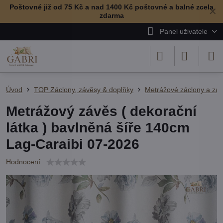
Poštovné již od 75 Kč a nad 1400 Kč poštovné a balné zcela
✕
zdarma
Panel uživatele
Úvod
TOP Záclony, závěsy & doplňky
Metrážové záclony a zá
Metrážový závěs ( dekorační
látka ) bavlněná šíře 140cm
Lag-Caraibi 07-2026
Hodnocení