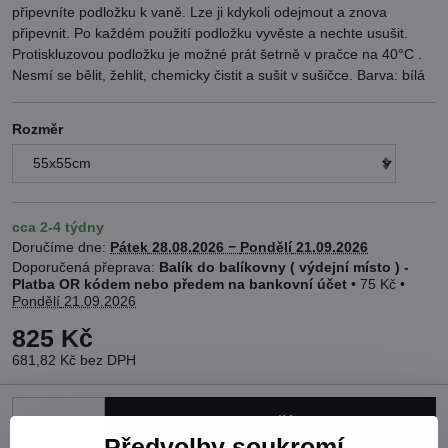
připevníte podložku k vaně. Lze ji kdykoli odejmout a znova
připevnit. Po každém použití podložku vyvěste a nechte usušit.
Protiskluzovou podložku je možné prát šetrně v pračce na 40°C .
Nesmí se bělit, žehlit, chemicky čistit a sušit v sušičce. Barva: bílá
Rozměr
cca 2-4 týdny
Doručíme dne:
Pátek
28.08.2026 −
Pondělí
21.09.2026
Balík do balíkovny ( výdejní místo ) -
Platba OR kódem nebo předem na bankovní účet
•
75 Kč
•
Pondělí
21.09.2026
825 Kč
681,82 Kč
bez DPH
Do košíku
Předvolby soukromí