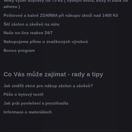
Velký výběr dopravy od 75 Kč ( výdejní místa, boxy či balík na
adresu )
Poštovné a balné ZDARMA při nákupu zboží nad 1400 Kč
Šití záclon a závěsů na míru
Naše on-line reakce 24/7
Nakupujeme přímo u značkových výrobců
Bonus program
Co Vás může zajímat - rady a tipy
Jak změřit okno pro nákup záclon a závěsů?
Péče o bytový textil
Jak prát povlečení a prostěradla
Informace o materiálech