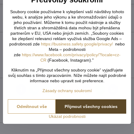
Soubory cookie používáme k vylepšení vaší návštěvy tohoto
Hlídací pes
Doručení
webu, k analýze jeho výkonu a ke shromažďování údajů o
jeho používání. Můžeme k tomu použít nástroje a služby
Výrobce:
Kleine Wolke
třetích stran a shromážděná data mohou být přenášena
partnerům v EU, USA nebo jiných zemích. „Soubory cookies
ke zlepšení relevanci reklam využívá služba Google Ads –
Recenze
0
podrobnosti zde
https://business.safety.google/privacy/
nebo
Meta – podrobnosti
Zatím bez hodnocení. Buďte první!
zde
https://www.facebook.com/privacy/policy/?locale=cz-
CR
(Facebook, Instagram)."
Přidat recenzi
Kliknutím na „Přijmout všechny soubory cookie“ vyjadřujete
svůj souhlas s tímto zpracováním. Níže můžete najít podrobné
informace nebo upravit své preference.
Zásady ochrany soukromí
Facebook
Twitter
Bluesky
Pinterest
Reddit
LinkedIn
WhatsApp
E-
mail
Odmítnout vše
Přijmout všechny cookies
Předchozí produkt
Následující produkt
Ukázat podrobnosti