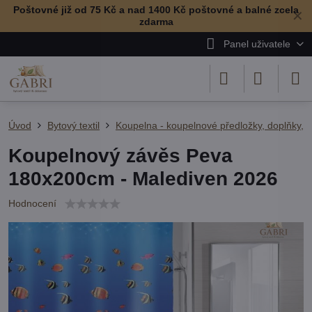
Poštovné již od 75 Kč a nad 1400 Kč poštovné a balné zcela
✕
zdarma
Panel uživatele
Úvod
Bytový textil
Koupelna - koupelnové předložky, doplňky, r
Koupelnový závěs Peva
180x200cm - Malediven 2026
Hodnocení