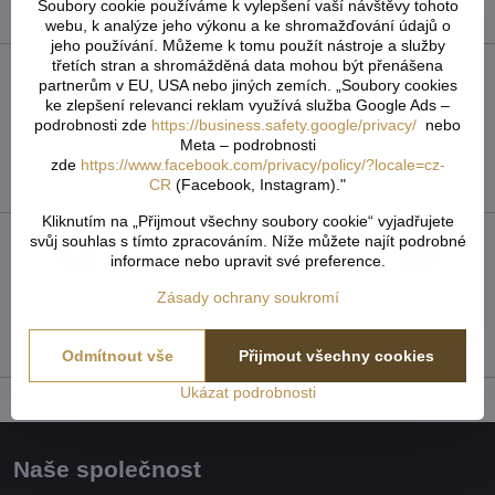
Soubory cookie používáme k vylepšení vaší návštěvy tohoto
Výrobce:
Kleine Wolke
webu, k analýze jeho výkonu a ke shromažďování údajů o
jeho používání. Můžeme k tomu použít nástroje a služby
třetích stran a shromážděná data mohou být přenášena
Recenze
0
partnerům v EU, USA nebo jiných zemích. „Soubory cookies
ke zlepšení relevanci reklam využívá služba Google Ads –
Zatím bez hodnocení. Buďte první!
podrobnosti zde
https://business.safety.google/privacy/
nebo
Meta – podrobnosti
zde
https://www.facebook.com/privacy/policy/?locale=cz-
Přidat recenzi
CR
(Facebook, Instagram)."
Kliknutím na „Přijmout všechny soubory cookie“ vyjadřujete
svůj souhlas s tímto zpracováním. Níže můžete najít podrobné
informace nebo upravit své preference.
Facebook
Twitter
Bluesky
Pinterest
Reddit
LinkedIn
WhatsApp
E-
mail
Zásady ochrany soukromí
Předchozí produkt
Následující produkt
Odmítnout vše
Přijmout všechny cookies
Ukázat podrobnosti
Naše společnost