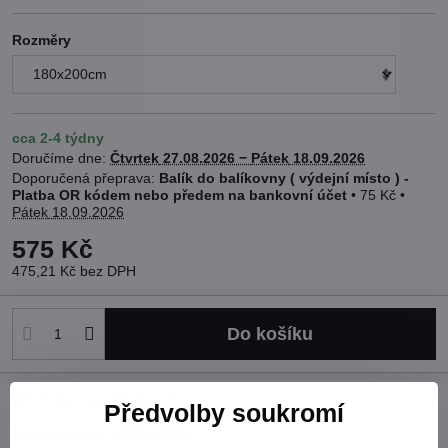
Rozměry
cca 2-4 týdny
Doručíme dne:
Čtvrtek
27.08.2026 −
Pátek
18.09.2026
Balík do balíkovny ( výdejní místo ) -
Platba OR kódem nebo předem na bankovní účet
•
75 Kč
•
Pátek
18.09.2026
575 Kč
475,21 Kč
bez DPH
Do košíku
Hlídací pes
Doručení
Předvolby soukromí
Skladové číslo:
5202148305