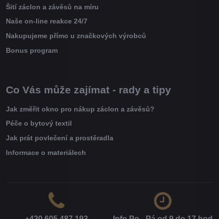
Šití záclon a závěsů na míru
Naše on-line reakce 24/7
Nakupujeme přímo u značkových výrobců
Bonus program
Co Vás může zajímat - rady a tipy
Jak změřit okno pro nákup záclon a závěsů?
Péče o bytový textil
Jak prát povlečení a prostěradla
Informace o materiálech
+420 605 487 193
Info Po - Pá od 9 do 17 hod​