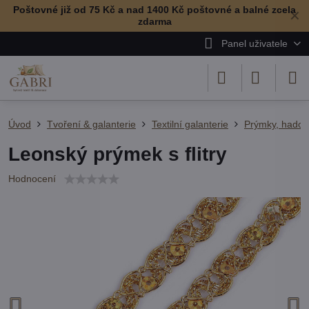
Poštovné již od 75 Kč a nad 1400 Kč poštovné a balné zcela
✕
zdarma
Panel uživatele
Úvod
Tvoření & galanterie
Textilní galanterie
Prýmky, hadov
Leonský prýmek s flitry
Hodnocení