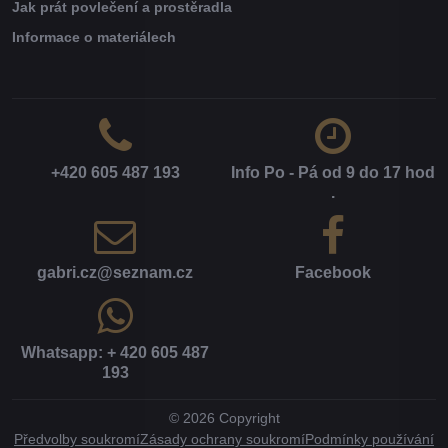
Jak prát povlečení a prostěradla
Informace o materiálech
+420 605 487 193
Info Po - Pá od 9 do 17 hod​
.
gabri​.cz​@seznam​.cz
Facebook
Whatsapp: + 420 605 487
193
©
2026
Copyright
Předvolby soukromí
Zásady ochrany soukromí
Podmínky používání