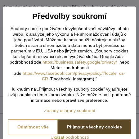
Leonský prýmek s hologramovými flitry už z dálky upoutá svým
třpytem. Je pevný, díky lurexu působí velmi elegantně.
Předvolby soukromí
Použití: Prýmek můžete našít na lemy halenek, sukní, svetrů nebo
kabátů. Je vhodný také na zdobení klobouků a divadelních či
Soubory cookie používáme k vylepšení vaší návštěvy tohoto
tanečních kostýmů.
webu, k analýze jeho výkonu a ke shromažďování údajů o
jeho používání. Můžeme k tomu použít nástroje a služby
Šíře:
10 mm
třetích stran a shromážděná data mohou být přenášena
partnerům v EU, USA nebo jiných zemích. „Soubory cookies
Více z kategorie
ke zlepšení relevanci reklam využívá služba Google Ads –
podrobnosti zde
https://business.safety.google/privacy/
nebo
Textilní galanterie
Prýmky, hadovky a borty
Meta – podrobnosti
zde
https://www.facebook.com/privacy/policy/?locale=cz-
prýmky leonské a krajky s lurexem
CR
(Facebook, Instagram)."
Tvoření & galanterie
Kliknutím na „Přijmout všechny soubory cookie“ vyjadřujete
svůj souhlas s tímto zpracováním. Níže můžete najít podrobné
informace nebo upravit své preference.
Recenze
0
Zásady ochrany soukromí
Odmítnout vše
Přijmout všechny cookies
Facebook
Twitter
Bluesky
Pinterest
Reddit
LinkedIn
WhatsApp
E-
mail
Ukázat podrobnosti