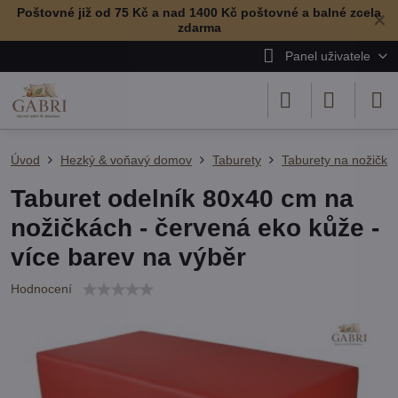
Poštovné již od 75 Kč a nad 1400 Kč poštovné a balné zcela
✕
zdarma
Panel uživatele
Úvod
Hezký & voňavý domov
Taburety
Taburety na nožičká
Taburet odelník 80x40 cm na
nožičkách - červená eko kůže -
více barev na výběr
Hodnocení