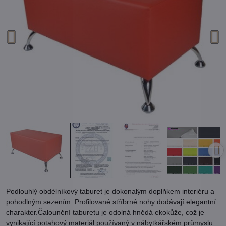
Podlouhlý obdélníkový taburet je dokonalým doplňkem interiéru a
pohodlným sezením. Profilované stříbrné nohy dodávají elegantní
charakter.Čalounění taburetu je odolná hnědá ekokůže, což je
vynikající potahový materiál používaný v nábytkářském průmyslu.