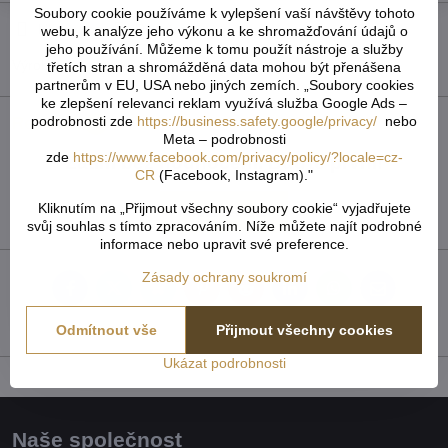
Soubory cookie používáme k vylepšení vaší návštěvy tohoto
Hlídací pes
Doručení
webu, k analýze jeho výkonu a ke shromažďování údajů o
jeho používání. Můžeme k tomu použít nástroje a služby
Výrobce:
Výroba EU
třetích stran a shromážděná data mohou být přenášena
partnerům v EU, USA nebo jiných zemích. „Soubory cookies
ke zlepšení relevanci reklam využívá služba Google Ads –
podrobnosti zde
https://business.safety.google/privacy/
nebo
Recenze
0
Meta – podrobnosti
zde
https://www.facebook.com/privacy/policy/?locale=cz-
Zatím bez hodnocení. Buďte první!
CR
(Facebook, Instagram)."
Kliknutím na „Přijmout všechny soubory cookie“ vyjadřujete
Přidat recenzi
svůj souhlas s tímto zpracováním. Níže můžete najít podrobné
informace nebo upravit své preference.
Zásady ochrany soukromí
Facebook
Twitter
Bluesky
Pinterest
Reddit
LinkedIn
WhatsApp
E-
mail
Odmítnout vše
Přijmout všechny cookies
Ukázat podrobnosti
Naše společnost