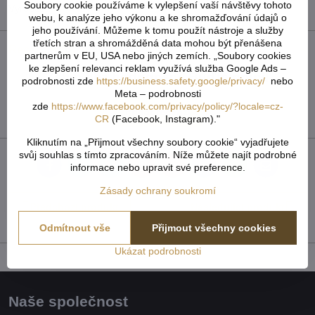
Soubory cookie používáme k vylepšení vaší návštěvy tohoto
Výrobce:
IM-ČR
webu, k analýze jeho výkonu a ke shromažďování údajů o
jeho používání. Můžeme k tomu použít nástroje a služby
třetích stran a shromážděná data mohou být přenášena
Recenze
0
partnerům v EU, USA nebo jiných zemích. „Soubory cookies
ke zlepšení relevanci reklam využívá služba Google Ads –
Zatím bez hodnocení. Buďte první!
podrobnosti zde
https://business.safety.google/privacy/
nebo
Meta – podrobnosti
zde
https://www.facebook.com/privacy/policy/?locale=cz-
Přidat recenzi
CR
(Facebook, Instagram)."
Kliknutím na „Přijmout všechny soubory cookie“ vyjadřujete
svůj souhlas s tímto zpracováním. Níže můžete najít podrobné
informace nebo upravit své preference.
Facebook
Twitter
Bluesky
Pinterest
Reddit
LinkedIn
WhatsApp
E-
mail
Zásady ochrany soukromí
Předchozí produkt
Následující produkt
Odmítnout vše
Přijmout všechny cookies
Ukázat podrobnosti
Naše společnost