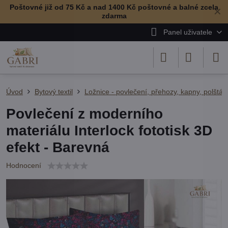
Poštovné již od 75 Kč a nad 1400 Kč poštovné a balné zcela
✕
zdarma
Panel uživatele
Úvod
Bytový textil
Ložnice - povlečení, přehozy, kapny, polštář
Povlečení z moderního
materiálu Interlock fototisk 3D
efekt - Barevná
Hodnocení