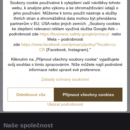
Soubory cookie používáme k vylepšení vaší návštěvy tohoto
Povolená hmotnostní odchylka: 3 %
webu, k analýze jeho výkonu a ke shromažďování údajů o
jeho používání. Můžeme k tomu použít nástroje a služby
Více z kategorie
třetích stran a shromážděná data mohou být přenášena
partnerům v EU, USA nebo jiných zemích. „Soubory cookies
CUKR, MED, MELASA A PŘÍRODNÍ SLADIDLA
ke zlepšení relevanci reklam využívá služba Google Ads –
podrobnosti zde
https://business.safety.google/privacy/
nebo
CUKRY
Zdravá výživa & doplňky stravy
Meta – podrobnosti
zde
https://www.facebook.com/privacy/policy/?locale=cz-
Krása, Aromaterapie & domácnost
CR
(Facebook, Instagram)."
Kliknutím na „Přijmout všechny soubory cookie“ vyjadřujete
Recenze
0
svůj souhlas s tímto zpracováním. Níže můžete najít podrobné
informace nebo upravit své preference.
Zásady ochrany soukromí
Facebook
Twitter
Bluesky
Pinterest
Reddit
LinkedIn
WhatsApp
E-
mail
Odmítnout vše
Přijmout všechny cookies
Ukázat podrobnosti
Naše společnost