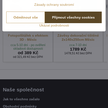
Zásady ochrany soukromí
Odmítnout vše
Přijmout všechny cookies
Ukázat podrobnosti
Fotopolštářek s efektem
Závěsy dekorační tištěné
3D - Měsíc
2x140x250cm Měsíc
cca 5-10 dní - po ověření
cca 7-10 dní
skladové dostupnosti
1789 Kč
od 389 Kč
1478,51 Kč
bez DPH
od 321,49 Kč
bez DPH
Naše společnost
Jak to všechno začalo
Obchodní podmínky