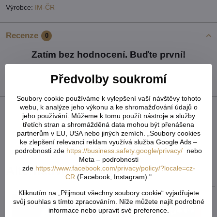
Výrobce:
IM-ČR
Recenze
0
Zatím bez hodnocení. Buďte první!
Předvolby soukromí
Přidat recenzi
Soubory cookie používáme k vylepšení vaší návštěvy tohoto
webu, k analýze jeho výkonu a ke shromažďování údajů o
jeho používání. Můžeme k tomu použít nástroje a služby
Facebook
Twitter
Bluesky
Pinterest
Reddit
LinkedIn
WhatsApp
E-
třetích stran a shromážděná data mohou být přenášena
mail
partnerům v EU, USA nebo jiných zemích. „Soubory cookies
ke zlepšení relevanci reklam využívá služba Google Ads –
Předchozí produkt
Následující produkt
podrobnosti zde
https://business.safety.google/privacy/
nebo
Meta – podrobnosti
zde
https://www.facebook.com/privacy/policy/?locale=cz-
Alternativní produkty
CR
(Facebook, Instagram)."
Kliknutím na „Přijmout všechny soubory cookie“ vyjadřujete
svůj souhlas s tímto zpracováním. Níže můžete najít podrobné
informace nebo upravit své preference.