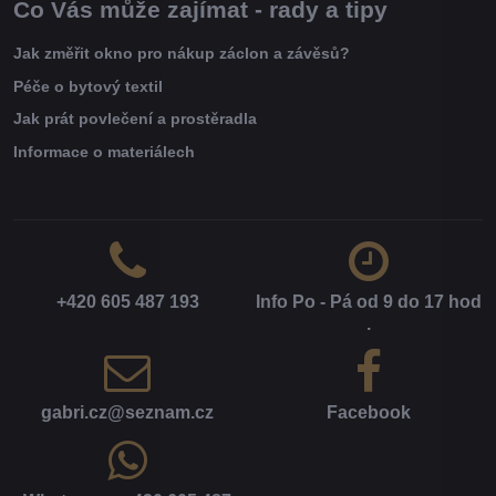
Co Vás může zajímat - rady a tipy
Jak změřit okno pro nákup záclon a závěsů?
Péče o bytový textil
Jak prát povlečení a prostěradla
Informace o materiálech
+420 605 487 193
Info Po - Pá od 9 do 17 hod​
.
gabri​.cz​@seznam​.cz
Facebook