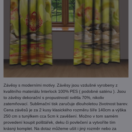
Závěsy s moderními motivy. Závěsy jsou vzdušné vyrobeny z
kvalitního materiálu Interlock 100% PES ( podobné saténu ). Jsou
to závěsy dekorační s propustností světla 70%, nikoliv
zatemňovací. Sublimační tisk zaručuje dlouholetou životnost barev.
Cena závěsů je za 2 kusy klasického rozměru šíře 140cm a výška
250 cm s tunýlkem cca 5cm k zavěšení. Možno v tom samém
provedení koupit polštářek, deku či povlečení a vytvoříte tím
krásný komplet. Na dotaz můžeme ušít i jiný rozměr nebo za