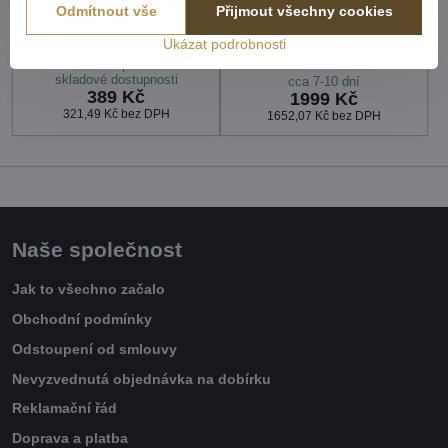
Odmítnout vše
Přijmout všechny cookies
Fotopolštářek s efektem
Záclony s 3D potiskem
3D - Orchidea zelená
2x150x250cm - Zelená
Ukázat podrobnosti
orchidej
cca 14 dní - po ověření
skladové dostupnosti
cca 7-10 dní
389 Kč
1999 Kč
321,49 Kč
bez DPH
1652,07 Kč
bez DPH
Naše společnost
Jak to všechno začalo
Obchodní podmínky
Odstoupení od smlouvy
Nevyzvednutá objednávka na dobírku
Reklamační řád
Doprava a platba