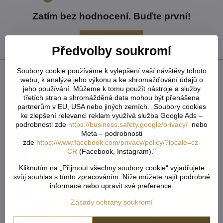
Zatím bez hodnocení. Buďte první!
Přidat recenzi
Předvolby soukromí
Soubory cookie používáme k vylepšení vaší návštěvy tohoto
webu, k analýze jeho výkonu a ke shromažďování údajů o
Facebook
Twitter
Bluesky
Pinterest
Reddit
LinkedIn
WhatsApp
E-
jeho používání. Můžeme k tomu použít nástroje a služby
mail
třetích stran a shromážděná data mohou být přenášena
partnerům v EU, USA nebo jiných zemích. „Soubory cookies
Alternativní produkty
ke zlepšení relevanci reklam využívá služba Google Ads –
podrobnosti zde
https://business.safety.google/privacy/
nebo
Meta – podrobnosti
zde
https://www.facebook.com/privacy/policy/?locale=cz-
CR
(Facebook, Instagram)."
Kliknutím na „Přijmout všechny soubory cookie“ vyjadřujete
svůj souhlas s tímto zpracováním. Níže můžete najít podrobné
informace nebo upravit své preference.
Zásady ochrany soukromí