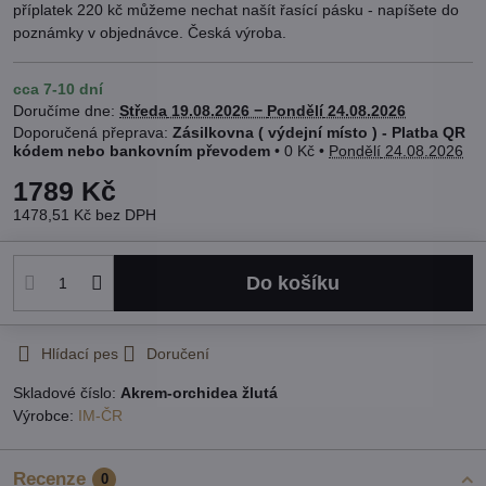
příplatek 220 kč můžeme nechat našít řasící pásku - napíšete do
poznámky v objednávce. Česká výroba.
cca 7-10 dní
Doručíme dne:
Středa
19.08.2026 −
Pondělí
24.08.2026
Zásilkovna ( výdejní místo ) - Platba QR
kódem nebo bankovním převodem
•
0 Kč
•
Pondělí
24.08.2026
1789 Kč
1478,51 Kč
bez DPH
Do košíku
Hlídací pes
Doručení
Skladové číslo:
Akrem-orchidea žlutá
Výrobce:
IM-ČR
Recenze
0