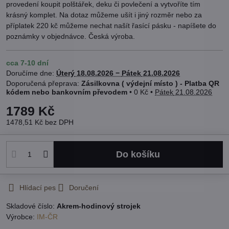
provedení koupit polštářek, deku či povlečení a vytvoříte tím
krásný komplet. Na dotaz můžeme ušít i jiný rozměr nebo za
příplatek 220 kč můžeme nechat našít řasící pásku - napíšete do
poznámky v objednávce. Česká výroba.
cca 7-10 dní
Doručíme dne:
Úterý
18.08.2026 −
Pátek
21.08.2026
Zásilkovna ( výdejní místo ) - Platba QR
kódem nebo bankovním převodem
•
0 Kč
•
Pátek
21.08.2026
1789 Kč
1478,51 Kč
bez DPH
Do košíku
Hlídací pes
Doručení
Skladové číslo:
Akrem-hodinový strojek
Výrobce:
IM-ČR