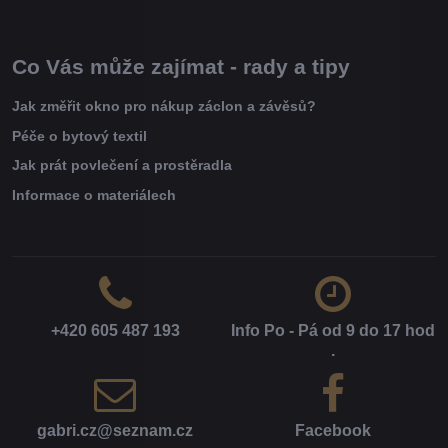
Co Vás může zajímat - rady a tipy
Jak změřit okno pro nákup záclon a závěsů?
Péče o bytový textil
Jak prát povlečení a prostěradla
Informace o materiálech
+420 605 487 193
Info Po - Pá od 9 do 17 hod​
.
gabri​.cz​@seznam​.cz
Facebook