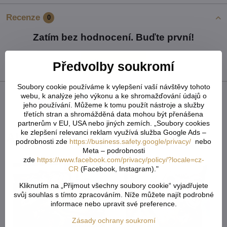
Recenze
0
Zatím bez hodnocení. Buďte první!
Přidat recenzi
Předvolby soukromí
Soubory cookie používáme k vylepšení vaší návštěvy tohoto
webu, k analýze jeho výkonu a ke shromažďování údajů o
Facebook
Twitter
Bluesky
Pinterest
Reddit
LinkedIn
WhatsApp
E-
jeho používání. Můžeme k tomu použít nástroje a služby
mail
třetích stran a shromážděná data mohou být přenášena
partnerům v EU, USA nebo jiných zemích. „Soubory cookies
ke zlepšení relevanci reklam využívá služba Google Ads –
Alternativní produkty
podrobnosti zde
https://business.safety.google/privacy/
nebo
Meta – podrobnosti
zde
https://www.facebook.com/privacy/policy/?locale=cz-
CR
(Facebook, Instagram)."
Kliknutím na „Přijmout všechny soubory cookie“ vyjadřujete
svůj souhlas s tímto zpracováním. Níže můžete najít podrobné
informace nebo upravit své preference.
Zásady ochrany soukromí