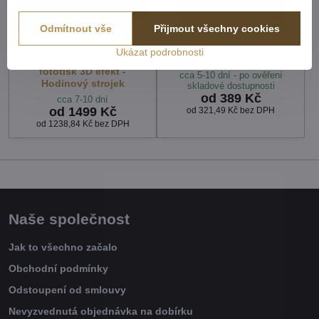
Odmítnout vše
Přijmout všechny cookies
Povlečení z moderního
Fotopolštářek s efektem
Ukázat podrobnosti
materiálu Interlock
3D - Hodinový strojek
fototisk 3D efekt -
cca 5-10 dní - po ověření
Hodinový strojek
skladové dostupnosti
od 389 Kč
cca 7-10 dní
od 1499 Kč
od 321,49 Kč
bez DPH
od 1238,84 Kč
bez DPH
Naše společnost
Jak to všechno začalo
Obchodní podmínky
Odstoupení od smlouvy
Nevyzvednutá objednávka na dobírku