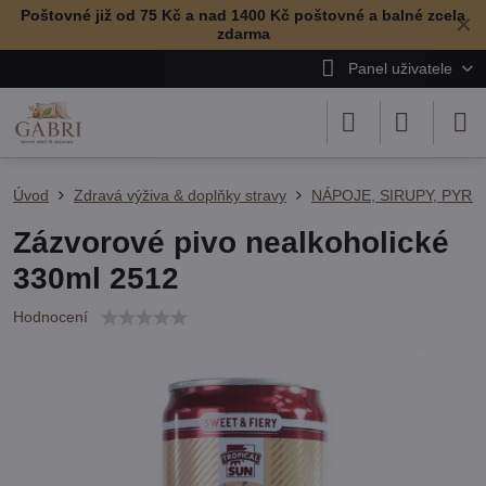
Poštovné již od 75 Kč a nad 1400 Kč poštovné a balné zcela
✕
zdarma
Panel uživatele
Úvod
Zdravá výživa & doplňky stravy
NÁPOJE, SIRUPY, PYRÉ
Zázvorové pivo nealkoholické
330ml 2512
Hodnocení