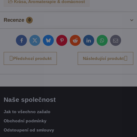
Krása, Aromaterapie & domácnost
Recenze
0
Facebook
Twitter
Bluesky
Pinterest
Reddit
LinkedIn
WhatsApp
E-
mail
Předchozí produkt
Následující produkt
Naše společnost
Jak to všechno začalo
Obchodní podmínky
Odstoupení od smlouvy