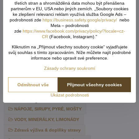
třetích stran a shromážděná data mohou být přenášena
České republice je rodinná společnost F.W. Tandoori s.r.o.
partnerům v EU, USA nebo jiných zemích. „Soubory cookies
ke zlepšení relevanci reklam využívá služba Google Ads –
Výrobce:
podrobnosti zde
https://business.safety.google/privacy/
nebo
Specialist Foods
Meta – podrobnosti
zde
https://www.facebook.com/privacy/policy/?locale=cz-
Unit 701, 43 Bedford Street, London WC2E 9HA, Velká Británie
CR
(Facebook, Instagram)."
energetická hodnota kj:
188,000000
Kliknutím na „Přijmout všechny soubory cookie“ vyjadřujete
Energetická hodnota kj:
44,000000
svůj souhlas s tímto zpracováním. Níže můžete najít podrobné
Tuky:
0,000000
informace nebo upravit své preference.
Z toho nasycené mastné kyseliny:
0,000000
Zásady ochrany soukromí
Sacharidy:
11,000000
Z toho cukry:
11,000000
Bílkoviny:
0,000000
Odmítnout vše
Přijmout všechny cookies
Sůl:
0,010000
Ukázat podrobnosti
Více z kategorie
NÁPOJE, SIRUPY, PYRÉ, MOŠTY
VODY, MINERÁLKY, LIMONÁDY
Zdravá výživa & doplňky stravy