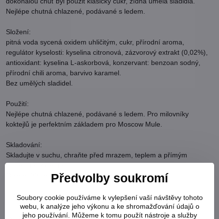
dokonalou chuť byl použit klasický cukr, žídná umělá sladidla.
Nejlépe chutná chlazené, podávané s ledem.
Složení:
pitná voda sycená oxidem uhličitým, cukr, přírodní aroma,
regulátor kyselosti: kyselina citronová, zázvorový extrakt (0,02%),
antioxidant: kyselina L-askorbová, konzervant: benzoan sodný,
přírodní chili aroma, barvivo karamel.
Bez umělých sladidel.
Použití:
Nejlépe chutná chlazené, podávané s ledem. Pro milovníky
koktejlů je perfektním základem pro Moscow Mule.
Skladování:
Skladujte v suchu, chraňte před mrazem, teplem a přímým
slunečním zářením.
Předvolby soukromí
Objem: 330ml
TROPICAL SUN je britská společnost, která dováží suroviny a
Soubory cookie používáme k vylepšení vaší návštěvy tohoto
webu, k analýze jeho výkonu a ke shromažďování údajů o
potraviny z celého světa, za účelem vyhovět potřebám etnických
jeho používání. Můžeme k tomu použít nástroje a služby
skupin žijících ve Velké Británii. Distributorem těchto produktů v