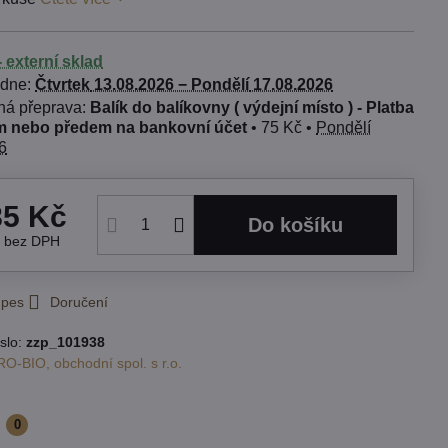
 externí sklad
 dne:
Čtvrtek
13.08.2026 −
Pondělí
17.08.2026
Balík do balíkovny ( výdejní místo ) - Platba
 nebo předem na bankovní účet
•
75 Kč
•
Pondělí
6
85 Kč
Do košíku
č
bez DPH
 pes
Doručení
slo:
zzp_101938
RO-BIO, obchodní spol. s r.o.
e
0