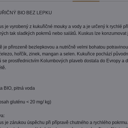
ŘIČNÝ BIO BEZ LEPKU
s je vyrobený z kukuřičné mouky a vody a je určený k rychlé příp
aných tak sladkých pokrmů nebo salátů. Kuskus lze konzumovat j
 je přirozeně bezlepkovou a nutričně velmi bohatou potravino
 železo, hořčík, zinek, mangan a selen. Kukuřice pochází původně
ů se prostřednictvím Kolumbových plaveb dostala do Evropy a dn
ětě.
a BIO, pitná voda
ah gluténu < 20 mg/ kg)
va:
 je zárukou úspěchu při přípravě chutného a rychlého pokrmu. Lze