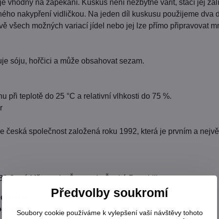
, je vhodný na zapékání. Kuskus není nezbytné vařit, stačí jej z
ého nakypření vidličkou. Na jeden díl kuskusu použijeme dva 
ravě všech možných variací jídel nebo jej lze přímo připravovat 
je sóju, hořčici a může obsahovat sezam.
u při teplotě do 25 °C a relativní vlhkosti do 75 %.
r
je česká společnost založená roku 1992, která je prvním a nejv
 32 Staré Město, okr. Šumperk, Česká Republika
Předvolby soukromí
dnota kj:
1506,000000
dnota kj:
355,000000
Soubory cookie používáme k vylepšení vaší návštěvy tohoto