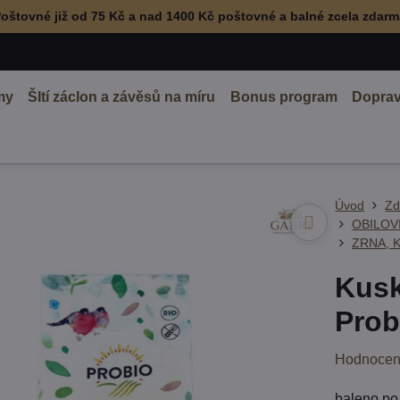
oštovné již od 75 Kč a nad 1400 Kč poštovné a balné zcela zdar
my
ŠItí záclon a závěsů na míru
Bonus program
Doprav
Úvod
Zd
OBILOV
ZRNA, 
Kusk
Prob
Hodnocen
baleno po