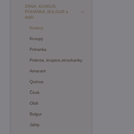
ZRNA, KUSKUS,
POHANKA, BULGUR a
další
Kuskus
Kroupy
Pohanka
Polenta, krupice,strouhanky
Amarant
Quinoa
Čirok
Obilí
Bulgur
Jáhly