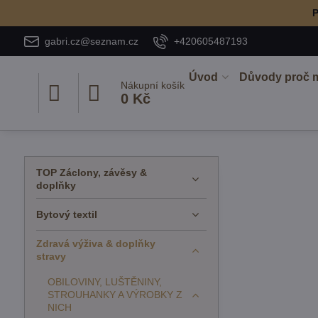
P
gabri.cz@seznam.cz
+420605487193
Úvod
Důvody proč 
Nákupní košík
0 Kč
TOP Záclony, závěsy &
doplňky
Bytový textil
Zdravá výživa & doplňky
stravy
OBILOVINY, LUŠTĚNINY,
STROUHANKY A VÝROBKY Z
NICH