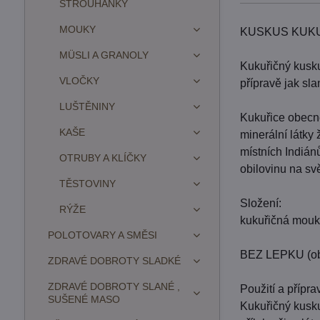
STROUHANKY
MOUKY
KUSKUS KUKU
MÜSLI A GRANOLY
Kukuřičný kusku
VLOČKY
přípravě jak sl
LUŠTĚNINY
Kukuřice obecně
KAŠE
minerální látky
místních Indián
OTRUBY A KLÍČKY
obilovinu na sv
TĚSTOVINY
Složení:
RÝŽE
kukuřičná mouk
POLOTOVARY A SMĚSI
BEZ LEPKU (obs
ZDRAVÉ DOBROTY SLADKÉ
ZDRAVÉ DOBROTY SLANÉ ,
Použití a přípra
SUŠENÉ MASO
Kukuřičný kuskus