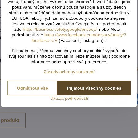
0
webu, k analýze jeho výkonu a ke shromažďování údajů o jeho
používání. Můžeme k tomu použít nástroje a služby třetích
né mastné kyseliny:
0,300000
stran a shromážděná data mohou být přenášena partnerům v
000000
EU, USA nebo jiných zemích. „Soubory cookies ke zlepšení
,800000
relevanci reklam využívá služba Google Ads – podrobnosti
zde
https://business.safety.google/privacy/
nebo Meta –
0000
podrobnosti zde
https://www.facebook.com/privacy/policy/?
0000
locale=cz-CR
(Facebook, Instagram)."
Kliknutím na „Přijmout všechny soubory cookie“ vyjadřujete
svůj souhlas s tímto zpracováním. Níže můžete najít podrobné
egorie
informace nebo upravit své preference.
, LUŠTĚNINY, STROUHANKY A VÝROBKY Z NICH
ZRNA, KUS
Zásady ochrany soukromí
iva & doplňky stravy
Krása, Aromaterapie & domácnost
Odmítnout vše
Přijmout všechny cookies
Ukázat podrobnosti
Facebook
Twitter
Bluesky
Pinterest
Reddit
L
 produkt