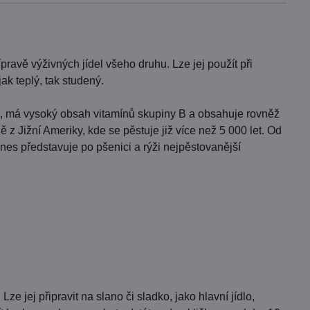
ravě výživných jídel všeho druhu. Lze jej použít při
ak teplý, tak studený.
u, má vysoký obsah vitamínů skupiny B a obsahuje rovněž
 z Jižní Ameriky, kde se pěstuje již více než 5 000 let. Od
es představuje po pšenici a rýži nejpěstovanější
 jej připravit na slano či sladko, jako hlavní jídlo,