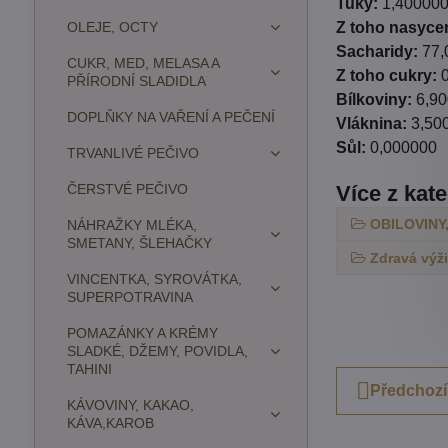
Tuky:
1,40000
OLEJE, OCTY
Z toho nasyce
Sacharidy:
77,
CUKR, MED, MELASA A
Z toho cukry:
0
PŘÍRODNÍ SLADIDLA
Bílkoviny:
6,90
DOPLŇKY NA VAŘENÍ A PEČENÍ
Vláknina:
3,50
Sůl:
0,000000
TRVANLIVÉ PEČIVO
ČERSTVÉ PEČIVO
Více z kat
OBILOVINY
NÁHRAŽKY MLÉKA,
SMETANY, ŠLEHAČKY
Zdravá výž
VINCENTKA, SYROVÁTKA,
SUPERPOTRAVINA
POMAZÁNKY A KRÉMY
SLADKÉ, DŽEMY, POVIDLA,
TAHINI
Předchozí
KÁVOVINY, KAKAO,
KÁVA,KAROB