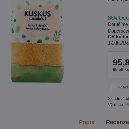
Skladem -
Doručíme
OR kódem
17.08.202
95,
85,58 K
Hlídací
Skladové čí
Výrobce:
P
Popis
Recenz