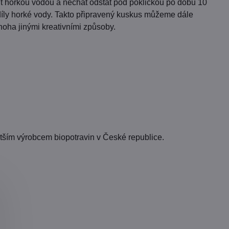
alít horkou vodou a nechat odstát pod pokličkou po dobu 10
díly horké vody. Takto připravený kuskus můžeme dále
mnoha jinými kreativními způsoby.
ětším výrobcem biopotravin v České republice.