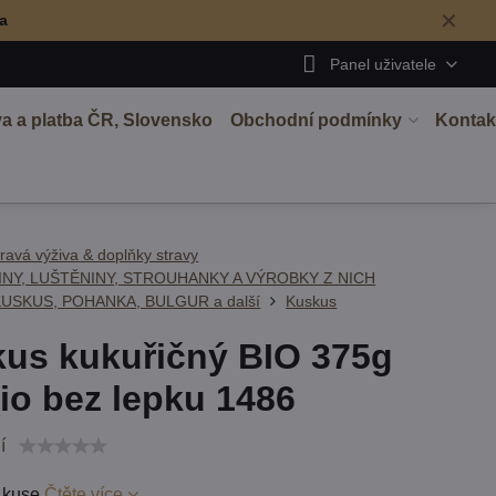
✕
ma
Panel uživatele
a a platba ČR, Slovensko
Obchodní podmínky
Kontak
ravá výživa & doplňky stravy
INY, LUŠTĚNINY, STROUHANKY A VÝROBKY Z NICH
KUSKUS, POHANKA, BULGUR a další
Kuskus
us kukuřičný BIO 375g
io bez lepku 1486
í
 kuse
Čtěte více