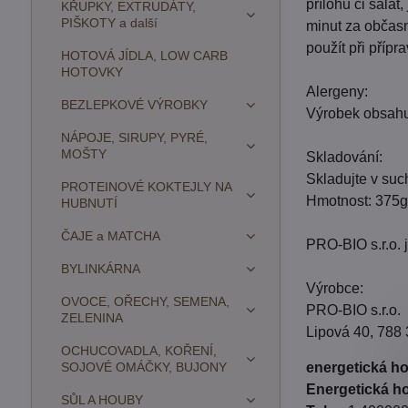
přílohu či salát
KŘUPKY, EXTRUDÁTY,
PIŠKOTY a další
minut za občasn
použít při příp
HOTOVÁ JÍDLA, LOW CARB
HOTOVKY
Alergeny:
BEZLEPKOVÉ VÝROBKY
Výrobek obsahu
NÁPOJE, SIRUPY, PYRÉ,
MOŠTY
Skladování:
Skladujte v such
PROTEINOVÉ KOKTEJLY NA
Hmotnost: 375g
HUBNUTÍ
ČAJE a MATCHA
PRO-BIO s.r.o. 
BYLINKÁRNA
Výrobce:
OVOCE, OŘECHY, SEMENA,
PRO-BIO s.r.o.
ZELENINA
Lipová 40, 788
OCHUCOVADLA, KOŘENÍ,
SOJOVÉ OMÁČKY, BUJONY
energetická ho
Energetická ho
SŮL A HOUBY