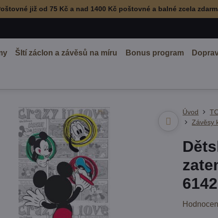
oštovné již od 75 Kč a nad 1400 Kč poštovné a balné zcela zdar
my
ŠItí záclon a závěsů na míru
Bonus program
Doprav
Úvod
TO
Závěsy 
Děts
zate
6142
Hodnocen