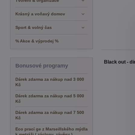
Tvoření & organizace
Krásný a voňavý domov
Sport & volný čas
% Akce & výprodej %
Black out - d
Bonusové programy
Dárek zdarma za nákup nad 3 000
Kč
Dárek zdarma za nákup nad 5 000
Kč
Dárek zdarma za nákup nad 7 500
Kč
Eco prací ge z Marseillského mýdla
k metráži ( záclony, závěsy )