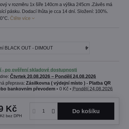
ový v rozměru 1x šíře 140cm a výška 245cm .Závěs má
sící pásku. Dodací lhůta je cca 14 dní. Složení: 100%.
30°C.
Čtěte více
í - po ověření skladové dostupnosti
 dne:
Čtvrtek
20.08.2026 −
Pondělí
24.08.2026
Zásilkovna ( výdejní místo ) - Platba QR
ebo bankovním převodem
•
0 Kč
•
Pondělí
24.08.2026
9 Kč
Do košíku
 Kč
bez DPH