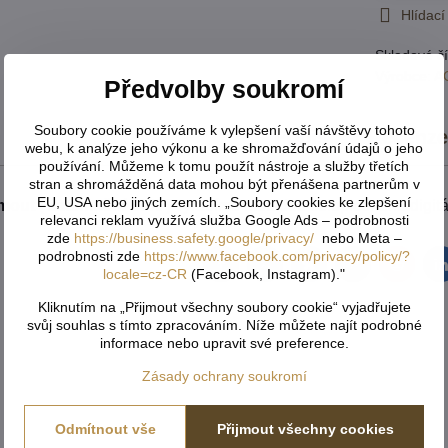
Hlídací
Skladové čí
Výrobce:
AG
Předvolby soukromí
Soubory cookie používáme k vylepšení vaší návštěvy tohoto
Popis
Recenz
webu, k analýze jeho výkonu a ke shromažďování údajů o jeho
používání. Můžeme k tomu použít nástroje a služby třetích
stran a shromážděná data mohou být přenášena partnerům v
EU, USA nebo jiných zemích. „Soubory cookies ke zlepšení
imout ( zatemnění 80% )
vyrábíme metodou celoplošného digitáln
relevanci reklam využívá služba Google Ads – podrobnosti
zde
https://business.safety.google/privacy/
nebo Meta –
podrobnosti zde
https://www.facebook.com/privacy/policy/?
Facebook
Twitter
Bluesky
Pinterest
Reddit
L
locale=cz-CR
(Facebook, Instagram)."
Kliknutím na „Přijmout všechny soubory cookie“ vyjadřujete
svůj souhlas s tímto zpracováním. Níže můžete najít podrobné
informace nebo upravit své preference.
Zásady ochrany soukromí
Odmítnout vše
Přijmout všechny cookies