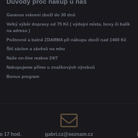
Důvody proč nákup u nás
Garance vrácení zboží do 30 dnů
Velký výběr dopravy od 75 Kč ( výdejní místa, boxy či balík
na adresu )
Poštovné a balné ZDARMA při nákupu zboží nad 1400 Kč
Šití záclon a závěsů na míru
Naše on-line reakce 24/7
Nakupujeme přímo u značkových výrobců
Bonus program
o 17 hod​.
gabri​.cz​@seznam​.cz