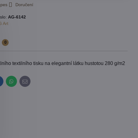
 pes
Doručení
slo:
AG-6142
 Art
e
0
ího textilního tisku na elegantní látku hustotou 280 g/m2
inkedIn
WhatsApp
E-
mail