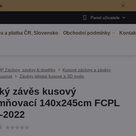
✕
ma
Panel uživatele
a a platba ČR, Slovensko
Obchodní podmínky
Kontak
P Záclony, závěsy & doplňky
Kusové záclony a závěsy
kusové
Závěsy dětské kusové a 3D motiv
ký závěs kusový
mňovací 140x245cm FCPL
-2022
í