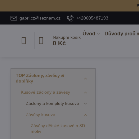
P
gabri.cz@seznam.cz
+420605487193
Úvod
Důvody proč 
Nákupní košík
0 Kč
TOP Záclony, závěsy &
doplňky
Kusové záclony a závěsy
Záclony a komplety kusové
Závěsy kusové
Závěsy dětské kusové a 3D
motiv