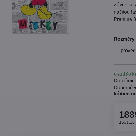
Závěs kus
našitou řa
Praní na 
Rozměry
cca 14 dn
Doručíme
kódem n
188
1561,16