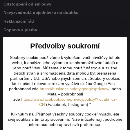
Odstoupení od smlouvy
Nevyzvednutá objednávka na dobírku
Reklamační řád
Doprava a platba
GDPR
Předvolby soukromí
Kontakt
Soubory cookie používáme k vylepšení vaší návštěvy tohoto
webu, k analýze jeho výkonu a ke shromažďování údajů o
jeho používání. Můžeme k tomu použít nástroje a služby
Důvody proč nákup u nás
třetích stran a shromážděná data mohou být přenášena
partnerům v EU, USA nebo jiných zemích. „Soubory cookies
ke zlepšení relevanci reklam využívá služba Google Ads –
Garance vrácení zboží do 30 dnů
podrobnosti zde
https://business.safety.google/privacy/
nebo
Velký výběr dopravy od 75 Kč ( výdejní místa, boxy či balík na
Meta – podrobnosti
adresu )
zde
https://www.facebook.com/privacy/policy/?locale=cz-
CR
(Facebook, Instagram)."
Poštovné a balné ZDARMA při nákupu zboží nad 1400 Kč
Kliknutím na „Přijmout všechny soubory cookie“ vyjadřujete
Šití záclon a závěsů na míru
svůj souhlas s tímto zpracováním. Níže můžete najít podrobné
informace nebo upravit své preference.
Naše on-line reakce 24/7