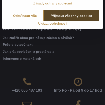
Nakupujeme přímo u značkových výrobců
Zásady ochrany soukromí
Bonus program
Odmítnout vše
Přijmout všechny cookies
Ukázat podrobnosti
Co Vás může zajímat - rady a tipy
Jak změřit okno pro nákup záclon a závěsů?
Péče o bytový textil
Jak prát povlečení a prostěradla
Informace o materiálech
+420 605 487 193
Info Po - Pá od 9 do 17 hod​
.